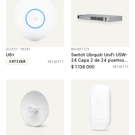
ACCEST POINT
MACROTICS
U6+
Switch Ubiquiti UniFi USW-
24 Capa 2 de 24 puertos
COTIZAR
UBIQUITI
ethernet gigabit y 2
$ 1.138.000
UBIQUITI
puertos SFP