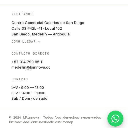
VISITANOS
Centro Comercial Galerias de San Diego
Calle 33 #42b-41 · Local 102
San Diego, Medellín — Antioquia
CÓMO LLEGAR →
CONTACTO DIRECTO
+57 314 790 85 11
medellin@lpinnova.co
HORARIO
L–V · 9:00 — 13:00
L–V · 14:00 — 18:00
Sáb / Dom · cerrado
© 2026 LPinnova. Todos los derechos reservados.
Privacidad
Términos
Cookies
Sitemap