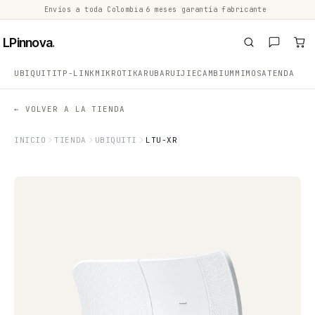
Envíos a toda Colombia
·
6 meses garantía fabricante
·
·
LPinnova
.
UBIQUITI
TP-LINK
MIKROTIK
ARUBA
RUIJIE
CAMBIUM
MIMOSA
TENDA
← VOLVER A LA TIENDA
INICIO
TIENDA
UBIQUITI
LTU-XR