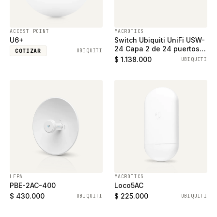
ACCEST POINT
MACROTICS
U6+
Switch Ubiquiti UniFi USW-
24 Capa 2 de 24 puertos
COTIZAR
UBIQUITI
ethernet gigabit y 2
$ 1.138.000
UBIQUITI
puertos SFP
LEPA
MACROTICS
PBE-2AC-400
Loco5AC
$ 430.000
$ 225.000
UBIQUITI
UBIQUITI