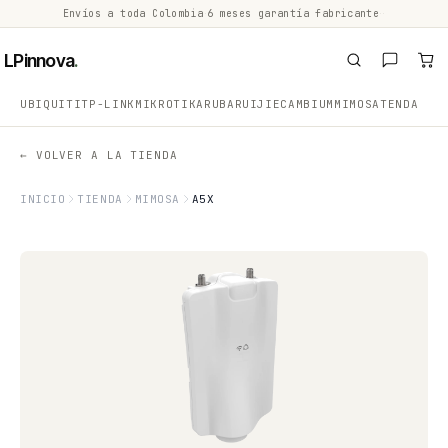
Envíos a toda Colombia
·
6 meses garantía fabricante
·
·
LPinnova
.
UBIQUITI
TP-LINK
MIKROTIK
ARUBA
RUIJIE
CAMBIUM
MIMOSA
TENDA
← VOLVER A LA TIENDA
INICIO
TIENDA
MIMOSA
A5X