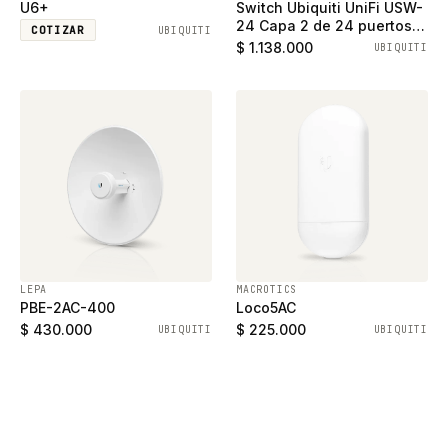
U6+
Switch Ubiquiti UniFi USW-
24 Capa 2 de 24 puertos
COTIZAR
UBIQUITI
ethernet gigabit y 2
$ 1.138.000
UBIQUITI
puertos SFP
LEPA
MACROTICS
PBE-2AC-400
Loco5AC
$ 430.000
$ 225.000
UBIQUITI
UBIQUITI