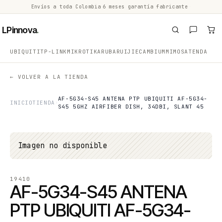
Envíos a toda Colombia
·
6 meses garantía fabricante
·
·
LPinnova
.
UBIQUITI
TP-LINK
MIKROTIK
ARUBA
RUIJIE
CAMBIUM
MIMOSA
TENDA
← VOLVER A LA TIENDA
AF-5G34-S45 ANTENA PTP UBIQUITI AF-5G34-
INICIO
TIENDA
S45 5GHZ AIRFIBER DISH, 34DBI, SLANT 45
Imagen no disponible
19410
AF-5G34-S45 ANTENA
PTP UBIQUITI AF-5G34-