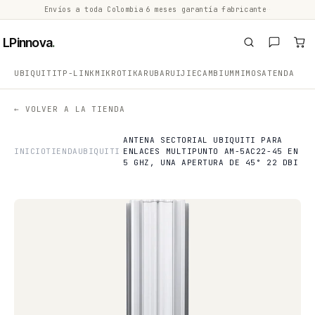
Envíos a toda Colombia
·
6 meses garantía fabricante
·
·
LPinnova
.
UBIQUITI
TP-LINK
MIKROTIK
ARUBA
RUIJIE
CAMBIUM
MIMOSA
TENDA
← VOLVER A LA TIENDA
ANTENA SECTORIAL UBIQUITI PARA
INICIO
TIENDA
UBIQUITI
ENLACES MULTIPUNTO AM-5AC22-45 EN
5 GHZ, UNA APERTURA DE 45° 22 DBI