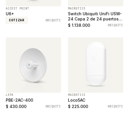
ACCEST POINT
MACROTICS
U6+
Switch Ubiquiti UniFi USW-
24 Capa 2 de 24 puertos
COTIZAR
UBIQUITI
ethernet gigabit y 2
$ 1.138.000
UBIQUITI
puertos SFP
LEPA
MACROTICS
PBE-2AC-400
Loco5AC
$ 430.000
$ 225.000
UBIQUITI
UBIQUITI