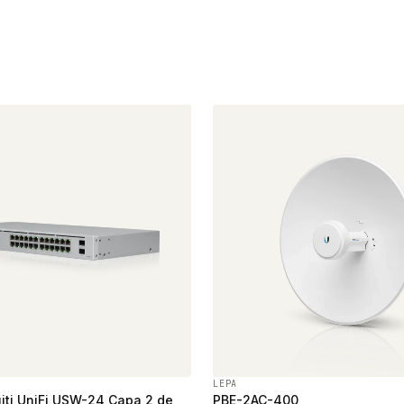
LEPA
iti UniFi USW-24 Capa 2 de
PBE-2AC-400