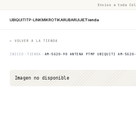
Envíos a toda Co
UBIQUITI
TP-LINK
MIKROTIK
ARUBA
RUIJIE
Tienda
← VOLVER A LA TIENDA
INICIO
TIENDA
AM-5G20-90 ANTENA PTMP UBIQUITI AM-5G20
Imagen no disponible