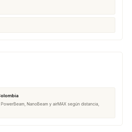
Colombia
am, PowerBeam, NanoBeam y airMAX según distancia,