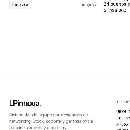
24 puertos e
COTIZAR
UBIQUITI
SFP
$ 1.138.000
LPinnova
.
TIEND
UBIQUI
Distribuidor de equipos profesionales de
TP-LIN
networking. Stock, soporte y garantía oficial
MIKROT
para instaladores y empresas.