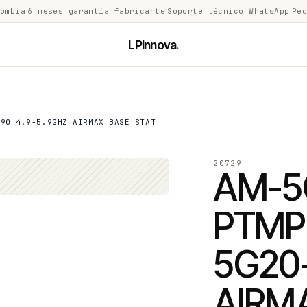
lombia
·
6 meses garantía fabricante
·
Soporte técnico WhatsApp
·
Ped
LPinnova
.
-90 4.9-5.9GHZ AIRMAX BASE STAT
20729
AM-5
PTMP 
5G20-
AIRM