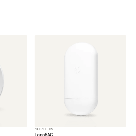
MACROTICS
Loco5AC