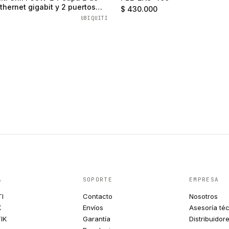
thernet gigabit y 2 puertos
$ 430.000
UBIQUITI
A
SOPORTE
EMPRESA
TI
Contacto
Nosotros
K
Envíos
Asesoría té
IK
Garantía
Distribuidor