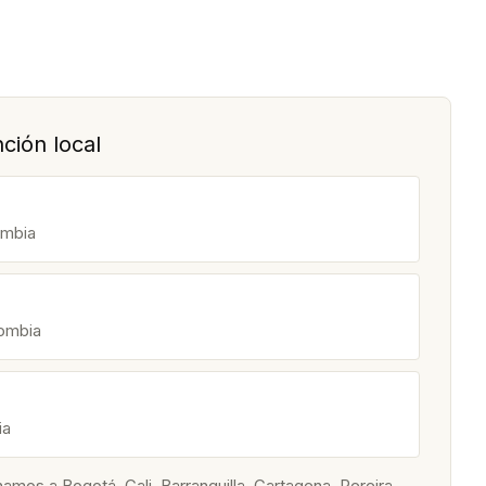
ción local
ombia
lombia
ia
os a Bogotá, Cali, Barranquilla, Cartagena, Pereira,