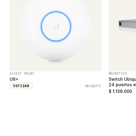
ACCEST POINT
MACROTICS
U6+
Switch Ubiqu
24 puertos e
COTIZAR
UBIQUITI
SFP
$ 1.138.000