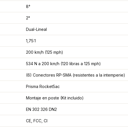
8°
2°
Dual-Lineal
1,75:1
200 km/h (125 mph)
534 N a 200 km/h (120 libras a 125 mph)
(6) Conectores RP-SMA (resistentes a la intemperie)
Prisma Rocket5ac
Montaje en poste (Kit incluido)
EN 302 326 DN2
CE, FCC, CI