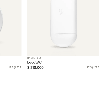
MACROTICS
Loco5AC
$ 218.000
UBIQUITI
UBIQUITI