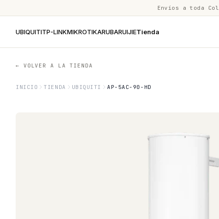
Envíos a toda Co
UBIQUITI
TP-LINK
MIKROTIK
ARUBA
RUIJIE
Tienda
← VOLVER A LA TIENDA
INICIO
TIENDA
UBIQUITI
AP-5AC-90-HD