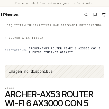
Envíos a toda Colombia
·
6 meses garantía fabricante
·
·
LPinnova
.
UBIQUITI
TP-LINK
MIKROTIK
ARUBA
RUIJIE
CAMBIUM
MIMOSA
TENDA
← VOLVER A LA TIENDA
ARCHER-AX53 ROUTER WI-FI 6 AX3000 CON 5
INICIO
TIENDA
PUERTOS ETHERNET GIGABIT
Imagen no disponible
21333
ARCHER-AX53 ROUTER
WI-FI 6 AX3000 CON 5