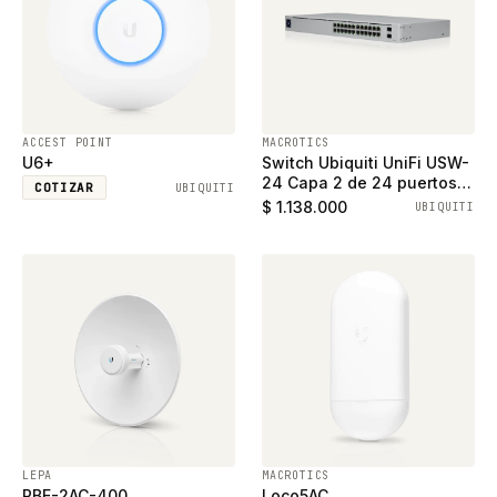
ACCEST POINT
MACROTICS
U6+
Switch Ubiquiti UniFi USW-
24 Capa 2 de 24 puertos
COTIZAR
UBIQUITI
ethernet gigabit y 2
$ 1.138.000
UBIQUITI
puertos SFP
LEPA
MACROTICS
PBE-2AC-400
Loco5AC