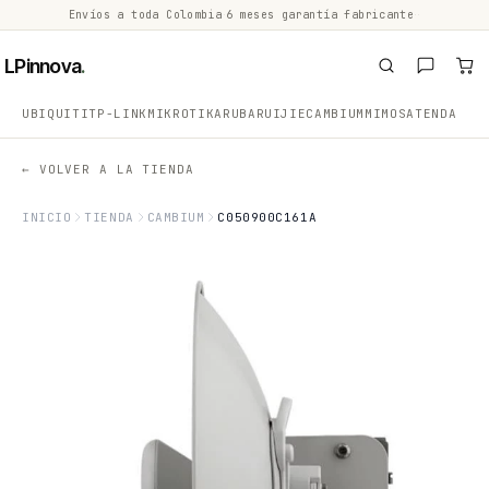
Envíos a toda Colombia
·
6 meses garantía fabricante
·
·
LPinnova
.
UBIQUITI
TP-LINK
MIKROTIK
ARUBA
RUIJIE
CAMBIUM
MIMOSA
TENDA
← VOLVER A LA TIENDA
INICIO
TIENDA
CAMBIUM
C050900C161A