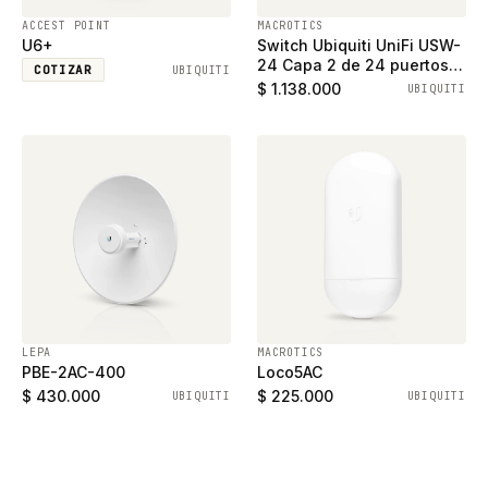
ACCEST POINT
MACROTICS
U6+
Switch Ubiquiti UniFi USW-
24 Capa 2 de 24 puertos
COTIZAR
UBIQUITI
ethernet gigabit y 2
$ 1.138.000
UBIQUITI
puertos SFP
LEPA
MACROTICS
PBE-2AC-400
Loco5AC
$ 430.000
$ 225.000
UBIQUITI
UBIQUITI