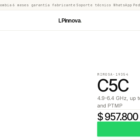
lombia
·
6 meses garantía fabricante
·
Soporte técnico WhatsApp
·
Ped
LPinnova
.
MIMOSA
·
19354
C5C
4.9-6.4 GHz, up 
and PTMP
$ 957.800