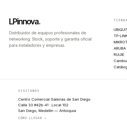
LPinnova
.
TIEND
UBIQUI
Distribuidor de equipos profesionales de
TP-LIN
networking. Stock, soporte y garantía oficial
MIKROT
para instaladores y empresas.
ARUBA
RUIJIE
Cambi
Catálo
VISITANOS
Centro Comercial Galerias de San Diego
Calle 33 #42b-41 · Local 102
San Diego, Medellín — Antioquia
CÓMO LLEGAR →