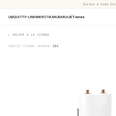
Envíos a toda Co
UBIQUITI
TP-LINK
MIKROTIK
ARUBA
RUIJIE
Tienda
← VOLVER A LA TIENDA
INICIO
TIENDA
MIMOSA
C5C