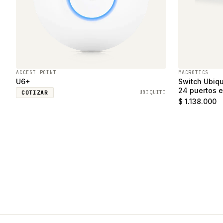
ACCEST POINT
MACROTICS
U6+
Switch Ubiqu
24 puertos e
COTIZAR
UBIQUITI
SFP
$ 1.138.000