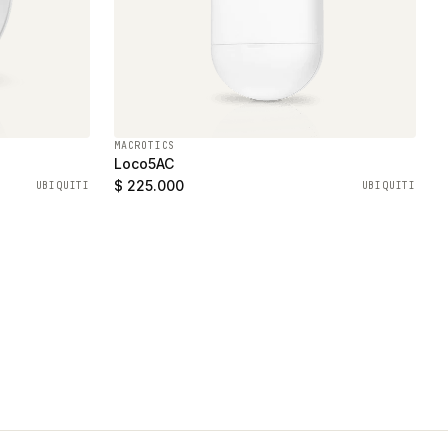
MACROTICS
Loco5AC
$ 225.000
UBIQUITI
UBIQUITI