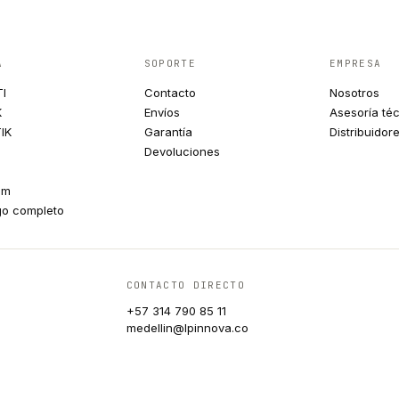
A
SOPORTE
EMPRESA
TI
Contacto
Nosotros
K
Envíos
Asesoría té
IK
Garantía
Distribuidor
Devoluciones
um
go completo
CONTACTO DIRECTO
+57 314 790 85 11
medellin@lpinnova.co