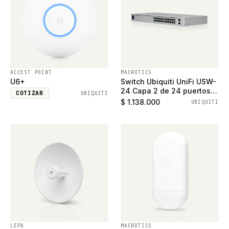
ACCEST POINT
MACROTICS
U6+
Switch Ubiquiti UniFi USW-
24 Capa 2 de 24 puertos
COTIZAR
UBIQUITI
ethernet gigabit y 2
$ 1.138.000
UBIQUITI
puertos SFP
LEPA
MACROTICS