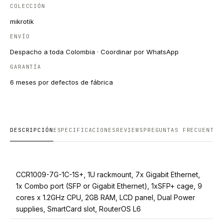
COLECCIÓN
mikrotik
ENVÍO
Despacho a toda Colombia · Coordinar por WhatsApp
GARANTÍA
6 meses por defectos de fábrica
DESCRIPCIÓN
ESPECIFICACIONES
REVIEWS
PREGUNTAS FRECUENTES
CCR1009-7G-1C-1S+, 1U rackmount, 7x Gigabit Ethernet,
1x Combo port (SFP or Gigabit Ethernet), 1xSFP+ cage, 9
cores x 1.2GHz CPU, 2GB RAM, LCD panel, Dual Power
supplies, SmartCard slot, RouterOS L6