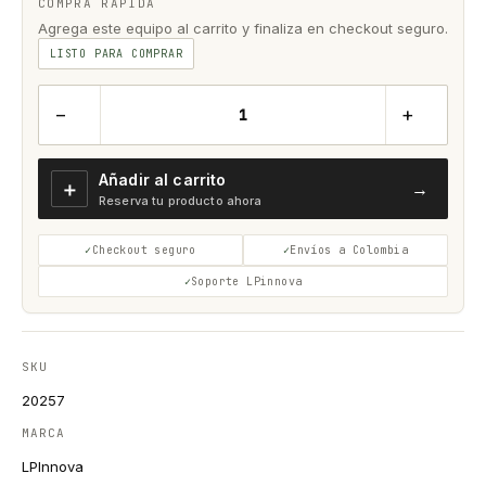
COMPRA RÁPIDA
Agrega este equipo al carrito y finaliza en checkout seguro.
LISTO PARA COMPRAR
−
+
Añadir al carrito
＋
→
Reserva tu producto ahora
Checkout seguro
Envíos a Colombia
Soporte LPinnova
SKU
20257
MARCA
LPInnova