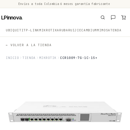
Envíos a toda Colombia
·
6 meses garantía fabricante
·
·
LPinnova
.
UBIQUITI
TP-LINK
MIKROTIK
ARUBA
RUIJIE
CAMBIUM
MIMOSA
TENDA
← VOLVER A LA TIENDA
INICIO
TIENDA
MIKROTIK
CCR1009-7G-1C-1S+