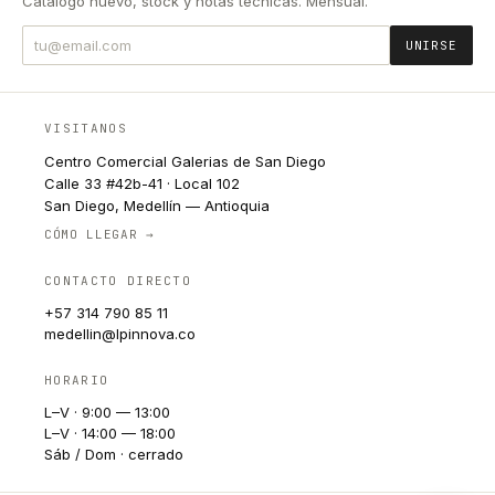
Catálogo nuevo, stock y notas técnicas. Mensual.
UNIRSE
VISITANOS
Centro Comercial Galerias de San Diego
Calle 33 #42b-41 · Local 102
San Diego, Medellín — Antioquia
CÓMO LLEGAR →
CONTACTO DIRECTO
+57 314 790 85 11
medellin@lpinnova.co
HORARIO
L–V · 9:00 — 13:00
L–V · 14:00 — 18:00
Sáb / Dom · cerrado