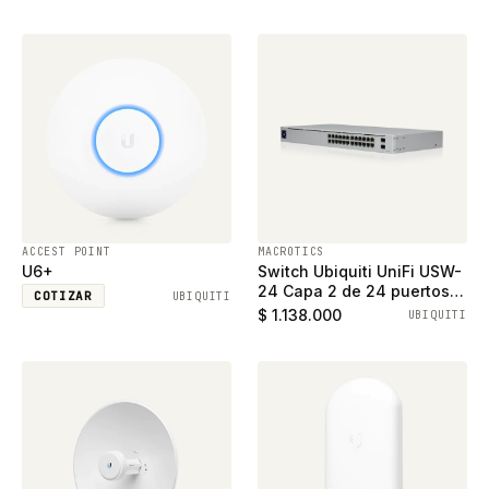
ACCEST POINT
MACROTICS
U6+
Switch Ubiquiti UniFi USW-
24 Capa 2 de 24 puertos
COTIZAR
UBIQUITI
ethernet gigabit y 2
$ 1.138.000
UBIQUITI
puertos SFP