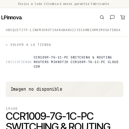
Envíos a toda Colombia
·
6 meses garantía fabricante
·
·
LPinnova
.
UBIQUITI
TP-LINK
MIKROTIK
ARUBA
RUIJIE
CAMBIUM
MIMOSA
TENDA
← VOLVER A LA TIENDA
CCR1009-7G-1C-PC SWITCHING & ROUTING
INICIO
TIENDA
ROUTERS MIKROTIK CCR1009-7G-1C-PC CLOUD
COR
Imagen no disponible
19420
CCR1009-7G-1C-PC
SWITCHING & ROUTING