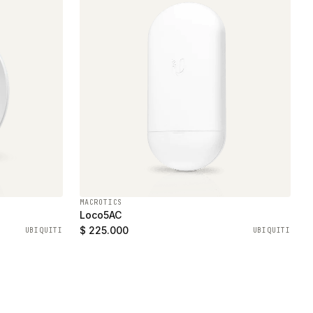
MACROTICS
Loco5AC
$ 225.000
UBIQUITI
UBIQUITI