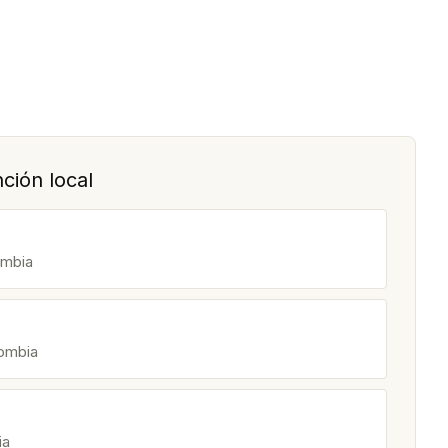
ción local
ombia
lombia
ia