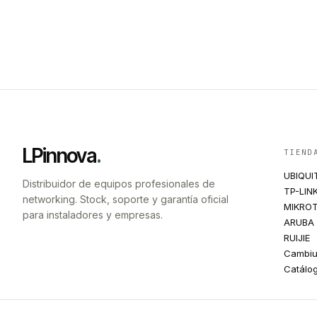
LPinnova
.
TIEND
UBIQUI
Distribuidor de equipos profesionales de
TP-LIN
networking. Stock, soporte y garantía oficial
MIKROT
para instaladores y empresas.
ARUBA
RUIJIE
Cambi
Catálo