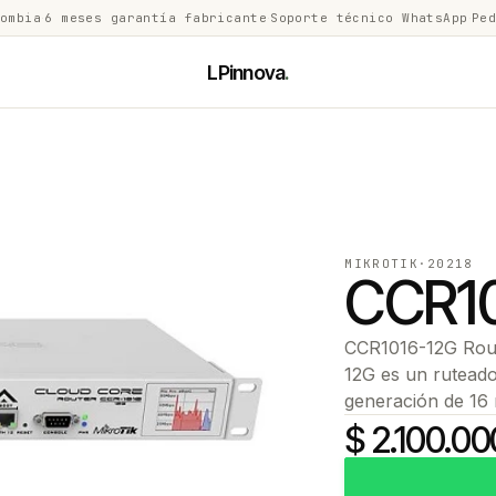
lombia
·
6 meses garantía fabricante
·
Soporte técnico WhatsApp
·
Ped
LPinnova
.
MIKROTIK
·
20218
CCR1
CCR1016-12G Route
12G es un ruteado
generación de 16 
$ 2.100.00