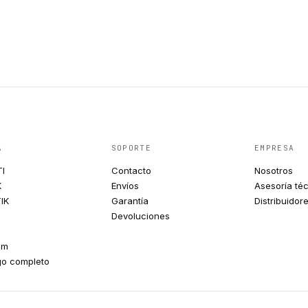
A
SOPORTE
EMPRESA
TI
Contacto
Nosotros
K
Envíos
Asesoría té
IK
Garantía
Distribuidor
Devoluciones
um
go completo