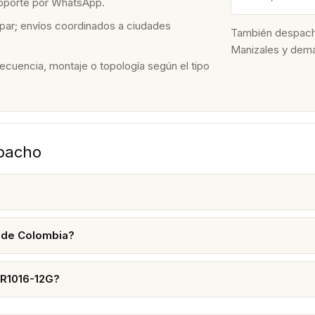
soporte por WhatsApp.
par; envíos coordinados a ciudades
También despacham
Manizales y dem
recuencia, montaje o topología según el tipo
spacho
s de Colombia?
CR1016-12G?