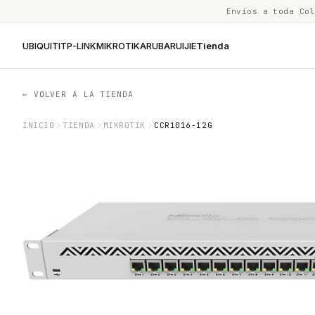
Envíos a toda Co
UBIQUITI
TP-LINK
MIKROTIK
ARUBA
RUIJIE
Tienda
← VOLVER A LA TIENDA
INICIO
TIENDA
MIKROTIK
CCR1016-12G