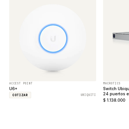
ACCEST POINT
MACROTICS
U6+
Switch Ubiqu
24 puertos e
COTIZAR
UBIQUITI
SFP
$ 1.138.000