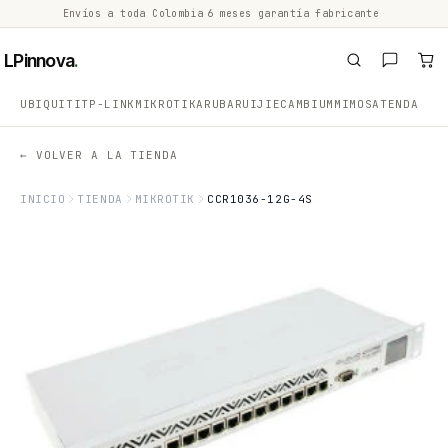
Envíos a toda Colombia
·
6 meses garantía fabricante
·
·
LPinnova
.
UBIQUITI
TP-LINK
MIKROTIK
ARUBA
RUIJIE
CAMBIUM
MIMOSA
TENDA
← VOLVER A LA TIENDA
INICIO
TIENDA
MIKROTIK
CCR1036-12G-4S