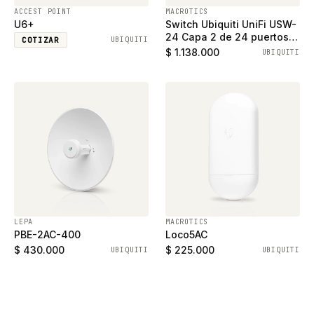
ACCEST POINT
MACROTICS
U6+
Switch Ubiquiti UniFi USW-
24 Capa 2 de 24 puertos
COTIZAR
UBIQUITI
ethernet gigabit y 2
$ 1.138.000
UBIQUITI
puertos SFP
LEPA
MACROTICS
PBE-2AC-400
Loco5AC
$ 430.000
$ 225.000
UBIQUITI
UBIQUITI