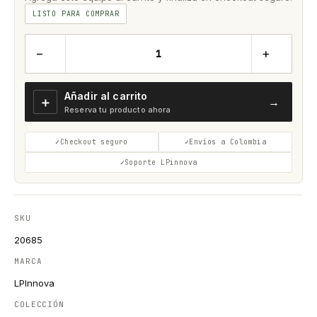
LISTO PARA COMPRAR
−
+
Añadir al carrito
＋
→
Reserva tu producto ahora
Checkout seguro
Envíos a Colombia
Soporte LPinnova
SKU
20685
MARCA
LPInnova
COLECCIÓN