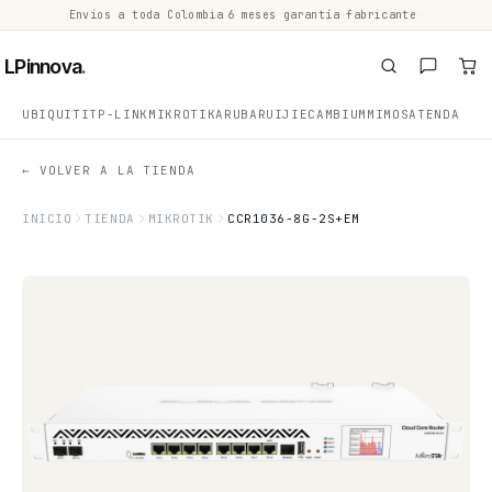
Envíos a toda Colombia
·
6 meses garantía fabricante
·
·
LPinnova
.
UBIQUITI
TP-LINK
MIKROTIK
ARUBA
RUIJIE
CAMBIUM
MIMOSA
TENDA
← VOLVER A LA TIENDA
INICIO
TIENDA
MIKROTIK
CCR1036-8G-2S+EM