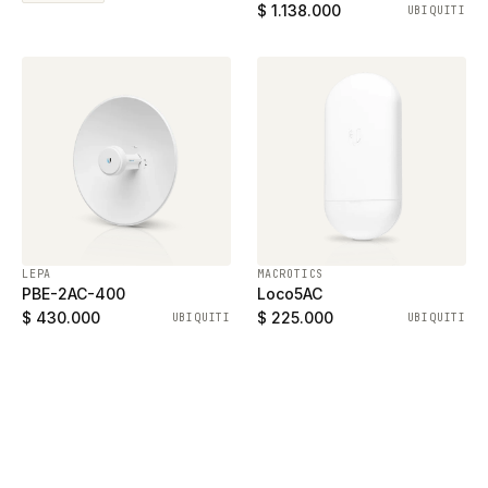
ethernet gigabit y 2
$ 1.138.000
UBIQUITI
puertos SFP
LEPA
MACROTICS
PBE-2AC-400
Loco5AC
$ 430.000
$ 225.000
UBIQUITI
UBIQUITI