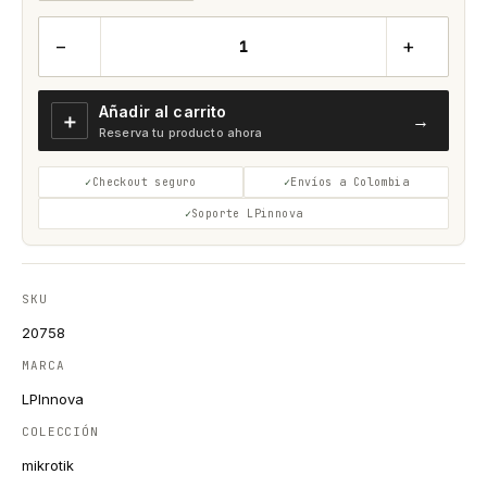
−
+
Añadir al carrito
＋
→
Reserva tu producto ahora
Checkout seguro
Envíos a Colombia
Soporte LPinnova
SKU
20758
MARCA
LPInnova
COLECCIÓN
mikrotik