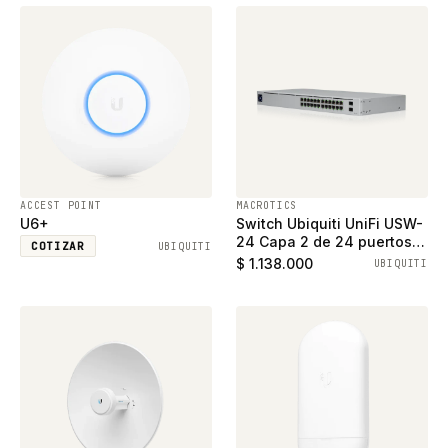
ACCEST POINT
MACROTICS
U6+
Switch Ubiquiti UniFi USW-
24 Capa 2 de 24 puertos
COTIZAR
UBIQUITI
ethernet gigabit y 2
$ 1.138.000
UBIQUITI
puertos SFP