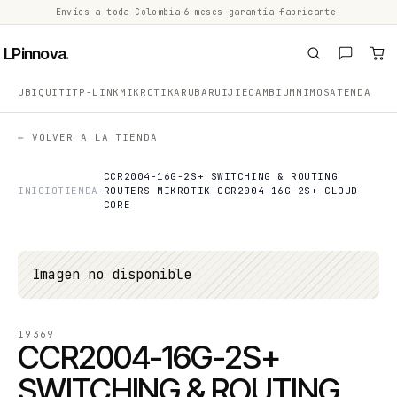
Envíos a toda Colombia
·
6 meses garantía fabricante
·
·
LPinnova
.
UBIQUITI
TP-LINK
MIKROTIK
ARUBA
RUIJIE
CAMBIUM
MIMOSA
TENDA
← VOLVER A LA TIENDA
CCR2004-16G-2S+ SWITCHING & ROUTING
INICIO
TIENDA
ROUTERS MIKROTIK CCR2004-16G-2S+ CLOUD
CORE
Imagen no disponible
19369
CCR2004-16G-2S+
SWITCHING & ROUTING