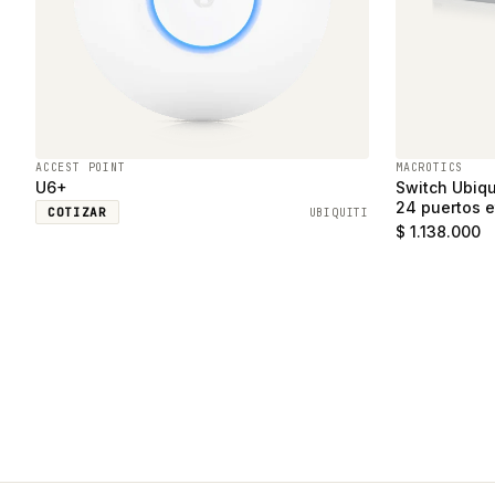
ACCEST POINT
MACROTICS
U6+
Switch Ubiqu
24 puertos e
COTIZAR
UBIQUITI
SFP
$ 1.138.000