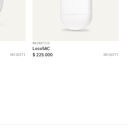
MACROTICS
Loco5AC
$ 225.000
UBIQUITI
UBIQUITI