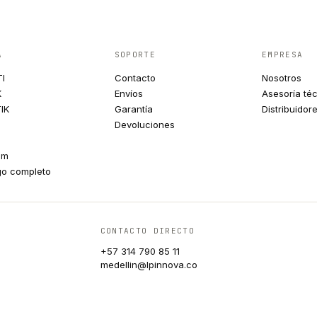
A
SOPORTE
EMPRESA
TI
Contacto
Nosotros
K
Envíos
Asesoría té
IK
Garantía
Distribuidor
Devoluciones
um
go completo
CONTACTO DIRECTO
+57 314 790 85 11
medellin@lpinnova.co