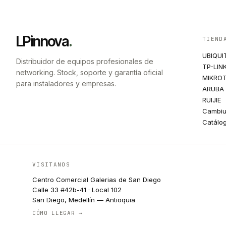
LPinnova
.
TIEND
UBIQUI
Distribuidor de equipos profesionales de
TP-LIN
networking. Stock, soporte y garantía oficial
MIKROT
para instaladores y empresas.
ARUBA
RUIJIE
Cambi
Catálo
VISITANOS
Centro Comercial Galerias de San Diego
Calle 33 #42b-41 · Local 102
San Diego, Medellín — Antioquia
CÓMO LLEGAR →