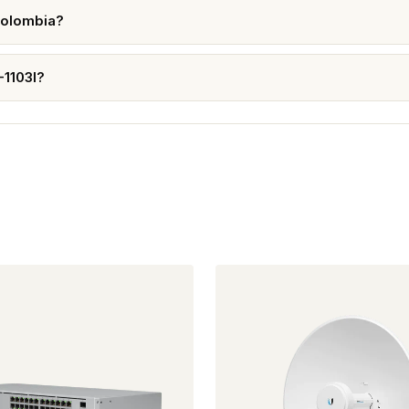
Colombia?
-1103I?