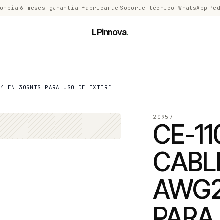
lombia
·
6 meses garantía fabricante
·
Soporte técnico WhatsApp
·
Ped
LPinnova
.
24 EN 305MTS PARA USO DE EXTERI
20957
CE-11
CABLE
AWG2
PARA 