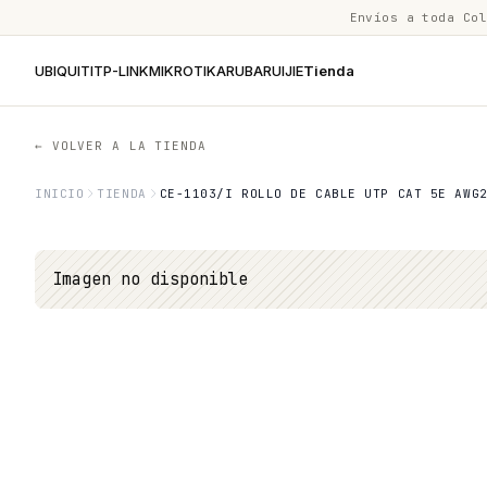
Envíos a toda Co
UBIQUITI
TP-LINK
MIKROTIK
ARUBA
RUIJIE
Tienda
← VOLVER A LA TIENDA
INICIO
TIENDA
CE-1103/I ROLLO DE CABLE UTP CAT 5E AWG
Imagen no disponible