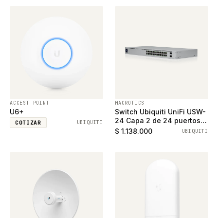
ACCEST POINT
MACROTICS
U6+
Switch Ubiquiti UniFi USW-
24 Capa 2 de 24 puertos
COTIZAR
UBIQUITI
ethernet gigabit y 2
$ 1.138.000
UBIQUITI
puertos SFP