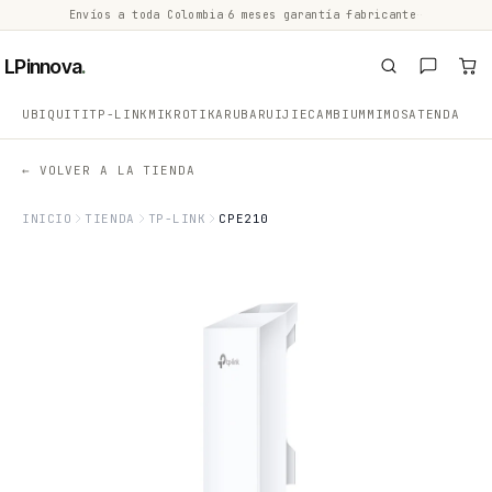
Envíos a toda Colombia
·
6 meses garantía fabricante
·
·
LPinnova
.
UBIQUITI
TP-LINK
MIKROTIK
ARUBA
RUIJIE
CAMBIUM
MIMOSA
TENDA
← VOLVER A LA TIENDA
INICIO
TIENDA
TP-LINK
CPE210