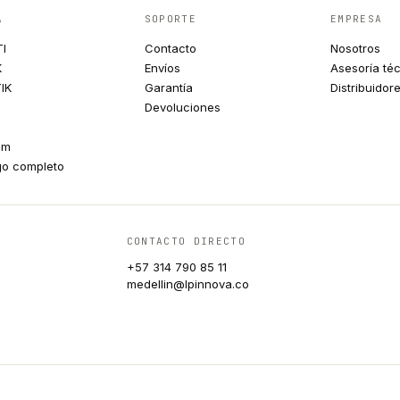
A
SOPORTE
EMPRESA
TI
Contacto
Nosotros
K
Envíos
Asesoría té
IK
Garantía
Distribuidor
Devoluciones
um
go completo
CONTACTO DIRECTO
+57 314 790 85 11
medellin@lpinnova.co