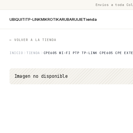
Envíos a toda Co
UBIQUITI
TP-LINK
MIKROTIK
ARUBA
RUIJIE
Tienda
← VOLVER A LA TIENDA
INICIO
TIENDA
CPE605 WI-FI PTP TP-LINK CPE605 CPE EXT
Imagen no disponible