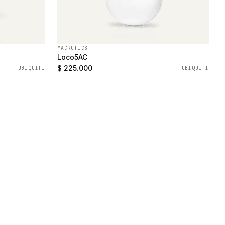
MACROTICS
Loco5AC
$ 225.000
UBIQUITI
UBIQUITI