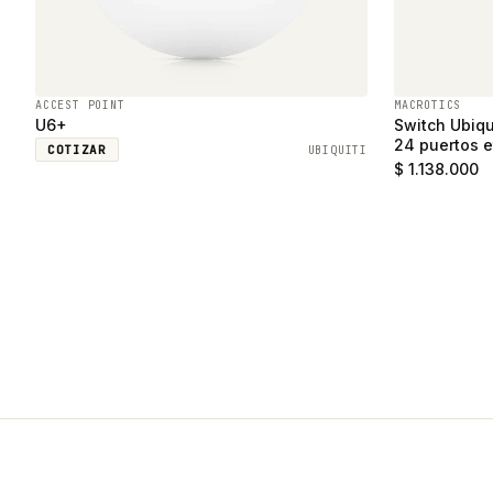
ACCEST POINT
MACROTICS
U6+
Switch Ubiqu
24 puertos e
COTIZAR
UBIQUITI
SFP
$ 1.138.000