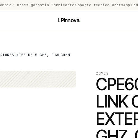
lombia
·
6 meses garantía fabricante
·
Soporte técnico WhatsApp
·
Ped
LPinnova
.
ERIORES N150 DE 5 GHZ, QUALCOMM
20708
CPE60
LINK 
EXTER
GHZ,