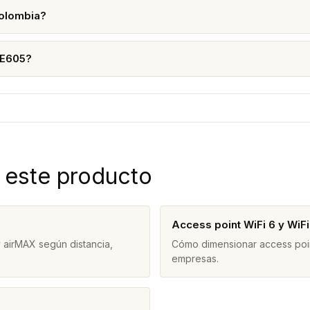
Colombia?
PE605?
 este producto
Access point WiFi 6 y WiF
 airMAX según distancia,
Cómo dimensionar access point
empresas.