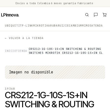
Envíos a toda Colombia
·
6 meses garantía fabricante
·
·
LPinnova
.
UBIQUITI
TP-LINK
MIKROTIK
ARUBA
RUIJIE
CAMBIUM
MIMOSA
TENDA
← VOLVER A LA TIENDA
CRS212-1G-10S-1S+IN SWITCHING & ROUTING
INICIO
TIENDA
SWITCHES MIKROTIK CRS212-1G-10S-1S+IN CL
Imagen no disponible
19368
CRS212-1G-10S-1S+IN
SWITCHING & ROUTING