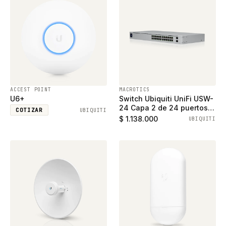
ACCEST POINT
MACROTICS
U6+
Switch Ubiquiti UniFi USW-
24 Capa 2 de 24 puertos
COTIZAR
UBIQUITI
ethernet gigabit y 2
$ 1.138.000
UBIQUITI
puertos SFP