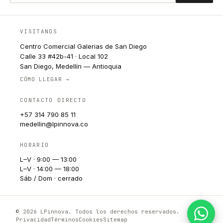
VISITANOS
Centro Comercial Galerias de San Diego
Calle 33 #42b-41 · Local 102
San Diego, Medellín — Antioquia
CÓMO LLEGAR →
CONTACTO DIRECTO
+57 314 790 85 11
medellin@lpinnova.co
HORARIO
L–V · 9:00 — 13:00
L–V · 14:00 — 18:00
Sáb / Dom · cerrado
© 2026 LPinnova. Todos los derechos reservados.
Privacidad
Términos
Cookies
Sitemap