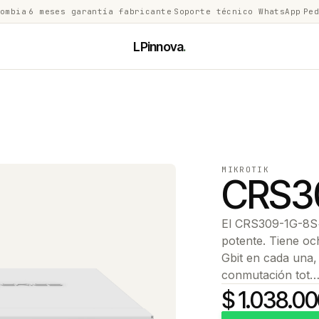
lombia
·
6 meses garantía fabricante
·
Soporte técnico WhatsApp
·
Ped
LPinnova
.
MIKROTIK
CRS3
El CRS309-1G-8S
potente. Tiene o
Gbit en cada una,
conmutación tot
$ 1.038.0