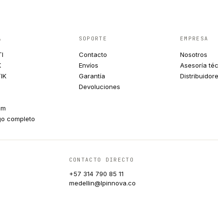
A
SOPORTE
EMPRESA
TI
Contacto
Nosotros
K
Envíos
Asesoría té
IK
Garantía
Distribuidor
Devoluciones
um
go completo
CONTACTO DIRECTO
+57 314 790 85 11
medellin@lpinnova.co