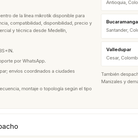
Antioquia, Col
tro de la línea mikrotik disponible para
Bucaramanga
ia, compatibilidad, disponibilidad, precio y
Santander, Co
rcial y técnica desde Medellín,
Valledupar
8S+IN.
Cesar, Colomb
soporte por WhatsApp.
par; envíos coordinados a ciudades
También despacham
Manizales y dem
recuencia, montaje o topología según el tipo
spacho