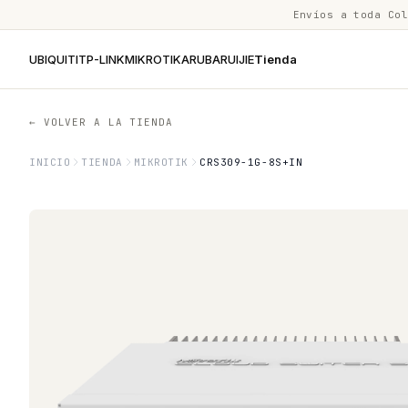
Envíos a toda Co
UBIQUITI
TP-LINK
MIKROTIK
ARUBA
RUIJIE
Tienda
← VOLVER A LA TIENDA
INICIO
TIENDA
MIKROTIK
CRS309-1G-8S+IN