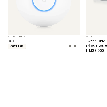
ACCEST POINT
MACROTICS
U6+
Switch Ubiqu
24 puertos e
COTIZAR
UBIQUITI
SFP
$ 1.138.000