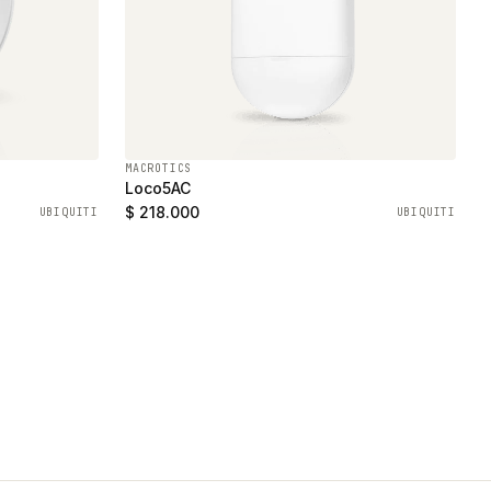
MACROTICS
Loco5AC
$ 218.000
UBIQUITI
UBIQUITI