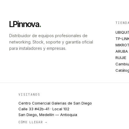
LPinnova
.
TIEND
UBIQUI
Distribuidor de equipos profesionales de
TP-LIN
networking. Stock, soporte y garantía oficial
MIKROT
para instaladores y empresas.
ARUBA
RUIJIE
Cambi
Catálo
VISITANOS
Centro Comercial Galerias de San Diego
Calle 33 #42b-41 · Local 102
San Diego, Medellín — Antioquia
CÓMO LLEGAR →