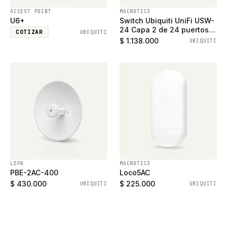
ACCEST POINT
MACROTICS
U6+
Switch Ubiquiti UniFi USW-
24 Capa 2 de 24 puertos
COTIZAR
UBIQUITI
ethernet gigabit y 2
$ 1.138.000
UBIQUITI
puertos SFP
LEPA
MACROTICS
PBE-2AC-400
Loco5AC
$ 430.000
$ 225.000
UBIQUITI
UBIQUITI