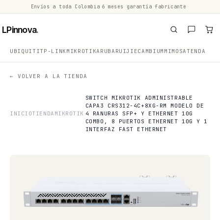
Envíos a toda Colombia
·
6 meses garantía fabricante
·
·
LPinnova
.
UBIQUITI
TP-LINK
MIKROTIK
ARUBA
RUIJIE
CAMBIUM
MIMOSA
TENDA
← VOLVER A LA TIENDA
SWITCH MIKROTIK ADMINISTRABLE
CAPA3 CRS312-4C+8XG-RM MODELO DE
INICIO
TIENDA
MIKROTIK
4 RANURAS SFP+ Y ETHERNET 10G
COMBO, 8 PUERTOS ETHERNET 10G Y 1
INTERFAZ FAST ETHERNET