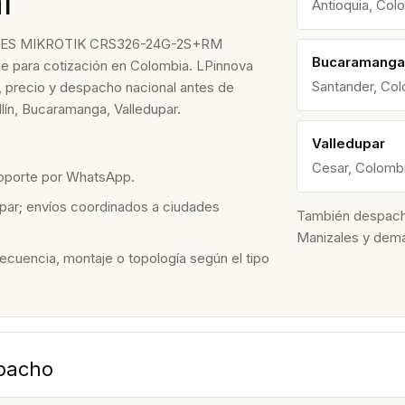
l
Antioquia, Col
ES MIKROTIK CRS326-24G-2S+RM
Bucaramanga
e para cotización en Colombia. LPinnova
Santander, Co
ad, precio y despacho nacional antes de
ín, Bucaramanga, Valledupar.
Valledupar
Cesar, Colomb
soporte por WhatsApp.
par; envíos coordinados a ciudades
También despacham
Manizales y dem
recuencia, montaje o topología según el tipo
spacho