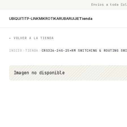
Envíos a toda Co
UBIQUITI
TP-LINK
MIKROTIK
ARUBA
RUIJIE
Tienda
← VOLVER A LA TIENDA
INICIO
TIENDA
CRS326-24G-2S+RM SWITCHING & ROUTING SW
Imagen no disponible