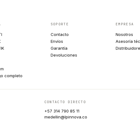
A
SOPORTE
EMPRESA
TI
Contacto
Nosotros
K
Envíos
Asesoría té
IK
Garantía
Distribuidor
Devoluciones
um
go completo
CONTACTO DIRECTO
+57 314 790 85 11
medellin@lpinnova.co