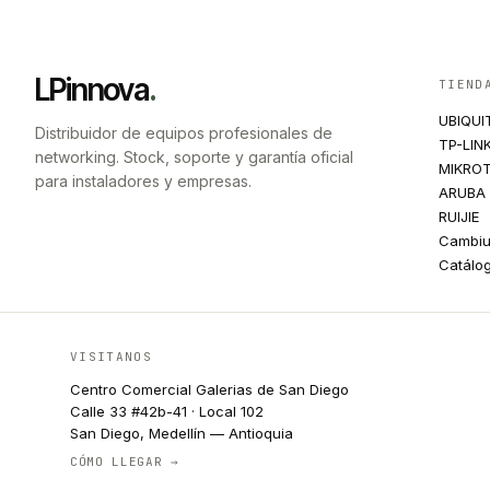
LPinnova
.
TIEND
UBIQUI
Distribuidor de equipos profesionales de
TP-LIN
networking. Stock, soporte y garantía oficial
MIKROT
para instaladores y empresas.
ARUBA
RUIJIE
Cambi
Catálo
VISITANOS
Centro Comercial Galerias de San Diego
Calle 33 #42b-41 · Local 102
San Diego, Medellín — Antioquia
CÓMO LLEGAR →