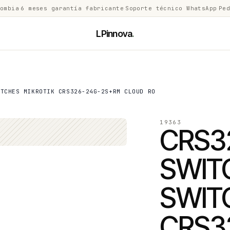
lombia
·
6 meses garantía fabricante
·
Soporte técnico WhatsApp
·
Ped
LPinnova
.
ITCHES MIKROTIK CRS326-24G-2S+RM CLOUD RO
19363
CRS3
SWIT
SWIT
CRS3