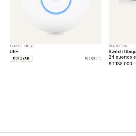
ACCEST POINT
MACROTICS
U6+
Switch Ubiqu
24 puertos e
COTIZAR
UBIQUITI
SFP
$ 1.138.000