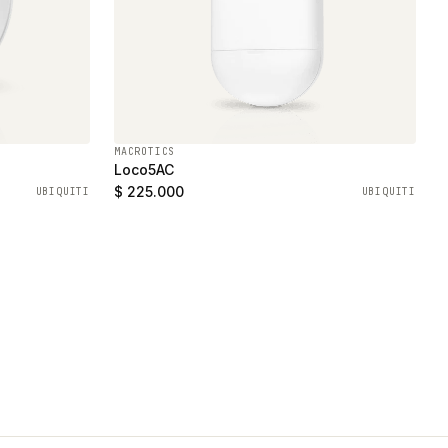
MACROTICS
Loco5AC
$ 225.000
UBIQUITI
UBIQUITI