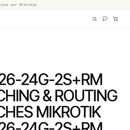
idos por WhatsApp
26-24G-2S+RM
CHING & ROUTING
CHES MIKROTIK
26-24G-2S+RM