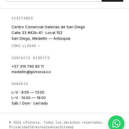
VISITANOS
Centro Comercial Galerias de San Diego
Calle 33 #42b-41 · Local 102
San Diego, Medellín — Antioquia
CÓMO LLEGAR →
CONTACTO DIRECTO
+57 314 790 85 11
medellin@lpinnova.co
HORARIO
L–V · 9:00 — 13:00
L–V · 14:00 — 18:00
Sáb / Dom · cerrado
© 2026 LPinnova. Todos los derechos reservados.
Privacidad
Términos
Cookies
Sitemap