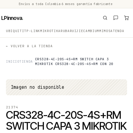
Envíos a toda Colombia
·
6 meses garantía fabricante
·
·
LPinnova
.
UBIQUITI
TP-LINK
MIKROTIK
ARUBA
RUIJIE
CAMBIUM
MIMOSA
TENDA
← VOLVER A LA TIENDA
CRS328-4C-20S-4S+RM SWITCH CAPA 3
INICIO
TIENDA
MIKROTIK CRS328-4C-20S-4S+RM CON 20
Imagen no disponible
21374
CRS328-4C-20S-4S+RM
SWITCH CAPA 3 MIKROTIK