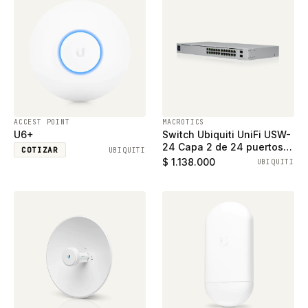
ACCEST POINT
MACROTICS
U6+
Switch Ubiquiti UniFi USW-
24 Capa 2 de 24 puertos
COTIZAR
UBIQUITI
ethernet gigabit y 2
$ 1.138.000
UBIQUITI
puertos SFP