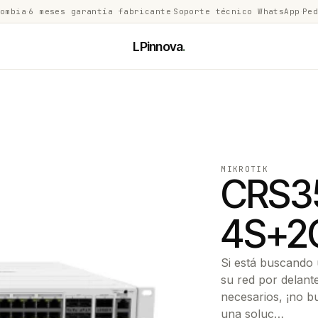
lombia
·
6 meses garantía fabricante
·
Soporte técnico WhatsApp
·
Ped
LPinnova
.
MIKROTIK
CRS3
4S+2
Si está buscando
su red por delante
necesarios, ¡no
una soluc…