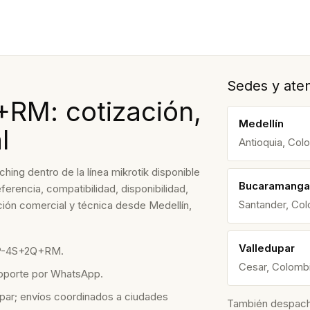
Sedes y aten
M: cotización,
Medellín
l
Antioquia, Col
g dentro de la línea mikrotik disponible
Bucaramanga
ferencia, compatibilidad, disponibilidad,
Santander, Co
ión comercial y técnica desde Medellín,
Valledupar
8P-4S+2Q+RM.
Cesar, Colomb
soporte por WhatsApp.
par; envíos coordinados a ciudades
También despacham