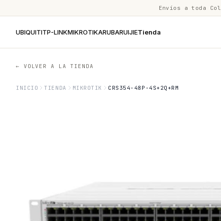
Envíos a toda Co
UBIQUITI
TP-LINK
MIKROTIK
ARUBA
RUIJIE
Tienda
← VOLVER A LA TIENDA
INICIO
TIENDA
MIKROTIK
CRS354-48P-4S+2Q+RM