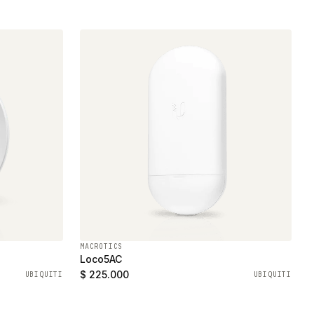
MACROTICS
Loco5AC
$ 225.000
UBIQUITI
UBIQUITI