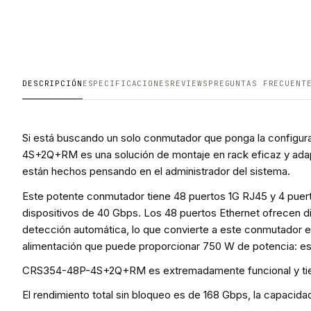
DESCRIPCIÓN
ESPECIFICACIONES
REVIEWS
PREGUNTAS FRECUENT
Si está buscando un solo conmutador que ponga la configura
4S+2Q+RM es una solución de montaje en rack eficaz y adap
están hechos pensando en el administrador del sistema.
Este potente conmutador tiene 48 puertos 1G RJ45 y 4 pue
dispositivos de 40 Gbps. Los 48 puertos Ethernet ofrecen di
detección automática, lo que convierte a este conmutador en
alimentación que puede proporcionar 750 W de potencia: este
CRS354-48P-4S+2Q+RM es extremadamente funcional y tiene 
El rendimiento total sin bloqueo es de 168 Gbps, la capaci