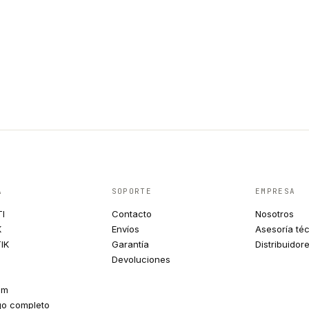
A
SOPORTE
EMPRESA
TI
Contacto
Nosotros
K
Envíos
Asesoría té
IK
Garantía
Distribuidor
Devoluciones
um
go completo