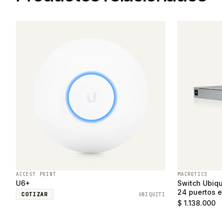
ACCEST POINT
MACROTICS
U6+
Switch Ubiqu
24 puertos e
COTIZAR
UBIQUITI
SFP
$ 1.138.000