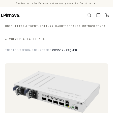
Envíos a toda Colombia
·
6 meses garantía fabricante
·
·
LPinnova
.
UBIQUITI
TP-LINK
MIKROTIK
ARUBA
RUIJIE
CAMBIUM
MIMOSA
TENDA
← VOLVER A LA TIENDA
INICIO
TIENDA
MIKROTIK
CRS504-4XQ-EN