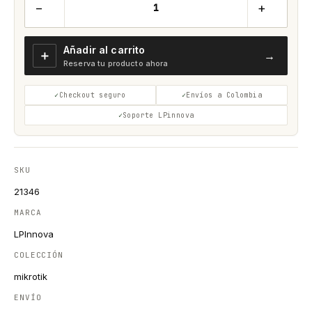
−
+
Añadir al carrito
＋
→
Reserva tu producto ahora
Checkout seguro
Envíos a Colombia
Soporte LPinnova
SKU
21346
MARCA
LPInnova
COLECCIÓN
mikrotik
ENVÍO