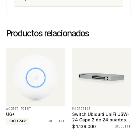
Productos relacionados
ACCEST POINT
MACROTICS
U6+
Switch Ubiquiti UniFi USW-
24 Capa 2 de 24 puertos
COTIZAR
UBIQUITI
ethernet gigabit y 2
$ 1.138.000
UBIQUITI
puertos SFP