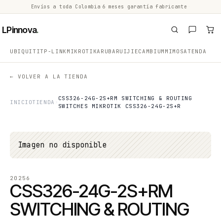
Envíos a toda Colombia
·
6 meses garantía fabricante
·
·
LPinnova
.
UBIQUITI
TP-LINK
MIKROTIK
ARUBA
RUIJIE
CAMBIUM
MIMOSA
TENDA
← VOLVER A LA TIENDA
CSS326-24G-2S+RM SWITCHING & ROUTING
INICIO
TIENDA
SWITCHES MIKROTIK CSS326-24G-2S+R
Imagen no disponible
20256
CSS326-24G-2S+RM
SWITCHING & ROUTING