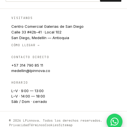
VISITANOS
Centro Comercial Galerias de San Diego
Calle 33 #42b-41 · Local 102
San Diego, Medellín — Antioquia
CÓMO LLEGAR →
CONTACTO DIRECTO
+57 314 790 85 11
medellin@lpinnova.co
HORARIO
L–V · 9:00 — 13:00
L–V · 14:00 — 18:00
Sáb / Dom · cerrado
© 2026 LPinnova. Todos los derechos reservados.
Privacidad
Términos
Cookies
Sitemap