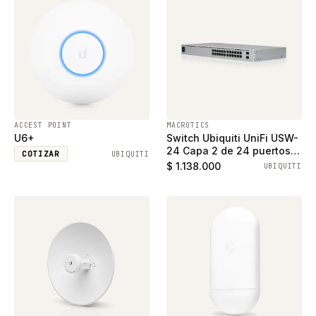
ACCEST POINT
MACROTICS
U6+
Switch Ubiquiti UniFi USW-
24 Capa 2 de 24 puertos
COTIZAR
UBIQUITI
ethernet gigabit y 2
$ 1.138.000
UBIQUITI
puertos SFP