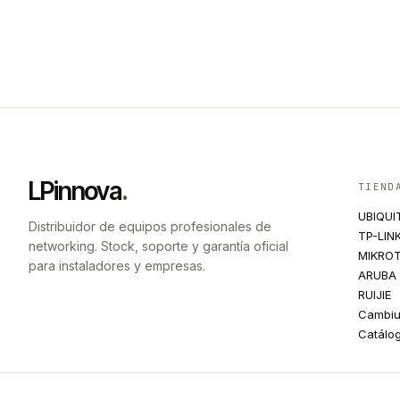
LPinnova
.
TIEND
UBIQUI
Distribuidor de equipos profesionales de
TP-LIN
networking. Stock, soporte y garantía oficial
MIKROT
para instaladores y empresas.
ARUBA
RUIJIE
Cambi
Catálo