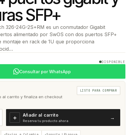
uras SFP+
ch 326-24G-2S+RM es un conmutador Gigabit
uertos alimentado por SwOS con dos puertos SFP+
e montaje en rack de 1U que proporciona
locid…
DISPONIBLE
Consultar por WhatsApp
LISTO PARA COMPRAR
al carrito y finaliza en checkout
Añadir al carrito
＋
→
Reserva tu producto ahora
Envíos a Colombia
Soporte LPinnova