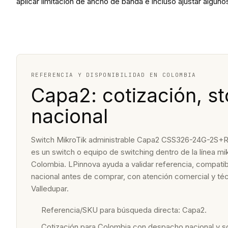
aplicar limitación de ancho de banda e incluso ajustar al
REFERENCIA Y DISPONIBILIDAD EN COLOMBIA
Capa2: cotización, st
nacional
Switch MikroTik administrable Capa2 CSS326-24G-2S+RM
es un switch o equipo de switching dentro de la línea mik
Colombia. LPinnova ayuda a validar referencia, compatibi
nacional antes de comprar, con atención comercial y t
Valledupar.
Referencia/SKU para búsqueda directa: Capa2.
Cotización para Colombia con despacho nacional y 