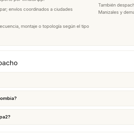
También despacham
par; envíos coordinados a ciudades
Manizales y dem
recuencia, montaje o topología según el tipo
spacho
lombia?
apa2?