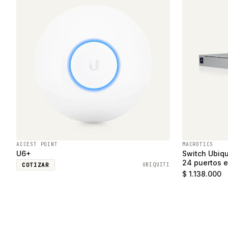
ACCEST POINT
MACROTICS
U6+
Switch Ubiqu
24 puertos e
COTIZAR
UBIQUITI
SFP
$ 1.138.000