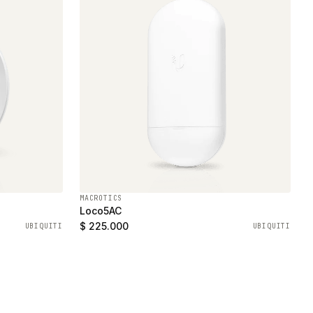
MACROTICS
Loco5AC
$ 225.000
UBIQUITI
UBIQUITI