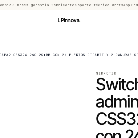
lombia
·
6 meses garantía fabricante
·
Soporte técnico WhatsApp
·
Ped
LPinnova
.
CAPA2 CSS326-24G-2S+RM CON 24 PUERTOS GIGABIT Y 2 RANURAS S
MIKROTIK
Switc
admin
CSS3
con 24