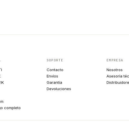
A
SOPORTE
EMPRESA
TI
Contacto
Nosotros
K
Envíos
Asesoría té
IK
Garantía
Distribuidor
Devoluciones
um
go completo