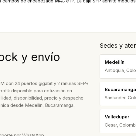
gunos campos de encabezado MAC e IP. La caja SFP admite módulos
Sedes y aten
ock y envío
Medellín
Antioquia, Col
 con 24 puertos gigabit y 2 ranuras SFP+
Bucaramanga
rotik disponible para cotización en
Santander, Co
lidad, disponibilidad, precio y despacho
écnica desde Medellín, Bucaramanga,
Valledupar
Cesar, Colomb
soporte por WhatsApp.