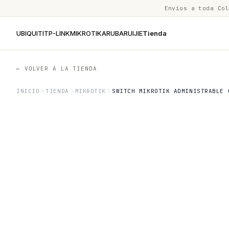
Envíos a toda Co
UBIQUITI
TP-LINK
MIKROTIK
ARUBA
RUIJIE
Tienda
← VOLVER A LA TIENDA
INICIO
TIENDA
MIKROTIK
SWITCH MIKROTIK ADMINISTRABLE 