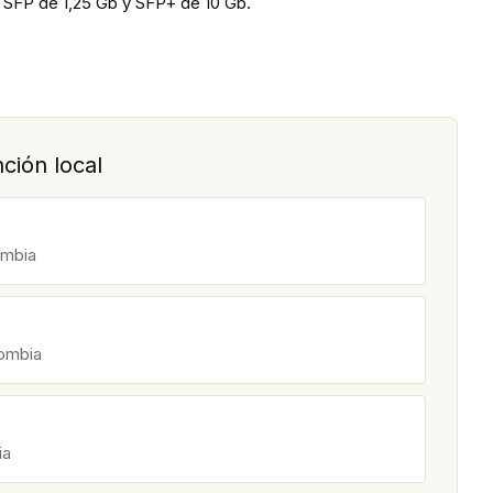
 SFP de 1,25 Gb y SFP+ de 10 Gb.
ción local
ombia
lombia
ia