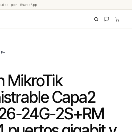
idos por WhatsApp
FP+
h MikroTik
istrable Capa2
26-24G-2S+RM
 puertos gigabit y