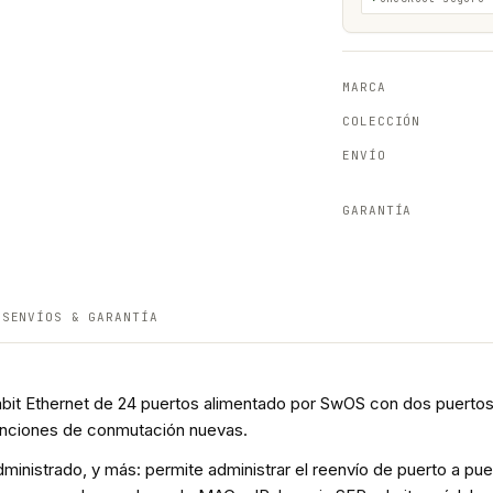
MARCA
COLECCIÓN
ENVÍO
GARANTÍA
ES
ENVÍOS & GARANTÍA
t Ethernet de 24 puertos alimentado por SwOS con dos puertos
funciones de conmutación nuevas.
inistrado, y más: permite administrar el reenvío de puerto a puerto