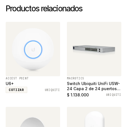
Productos relacionados
ACCEST POINT
MACROTICS
U6+
Switch Ubiquiti UniFi USW-
24 Capa 2 de 24 puertos
COTIZAR
UBIQUITI
ethernet gigabit y 2
$ 1.138.000
UBIQUITI
puertos SFP