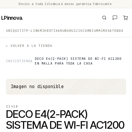
Envíos a toda Colombia
·
6 meses garantía fabricante
·
·
LPinnova
.
UBIQUITI
TP-LINK
MIKROTIK
ARUBA
RUIJIE
CAMBIUM
MIMOSA
TENDA
← VOLVER A LA TIENDA
DECO E4(2-PACK) SISTEMA DE WI-FI AC1200
INICIO
TIENDA
EN MALLA PARA TODA LA CASA
Imagen no disponible
21418
DECO E4(2-PACK)
SISTEMA DE WI-FI AC1200