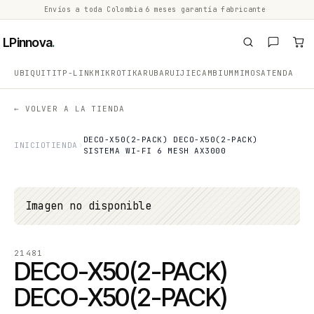
Envíos a toda Colombia
·
6 meses garantía fabricante
·
·
LPinnova
.
UBIQUITI
TP-LINK
MIKROTIK
ARUBA
RUIJIE
CAMBIUM
MIMOSA
TENDA
← VOLVER A LA TIENDA
DECO-X50(2-PACK) DECO-X50(2-PACK)
INICIO
TIENDA
SISTEMA WI-FI 6 MESH AX3000
Imagen no disponible
21481
DECO-X50(2-PACK)
DECO-X50(2-PACK)