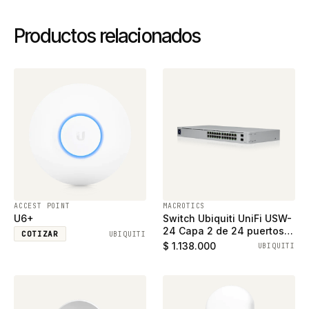
Productos relacionados
ACCEST POINT
MACROTICS
U6+
Switch Ubiquiti UniFi USW-
24 Capa 2 de 24 puertos
COTIZAR
UBIQUITI
ethernet gigabit y 2
$ 1.138.000
UBIQUITI
puertos SFP