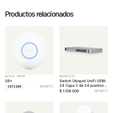
Productos relacionados
ACCEST POINT
MACROTICS
U6+
Switch Ubiquiti UniFi USW-
24 Capa 2 de 24 puertos
COTIZAR
UBIQUITI
ethernet gigabit y 2
$ 1.138.000
UBIQUITI
puertos SFP