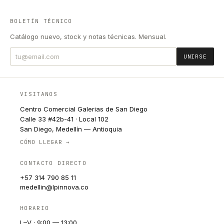
BOLETÍN TÉCNICO
Catálogo nuevo, stock y notas técnicas. Mensual.
UNIRSE
VISITANOS
Centro Comercial Galerias de San Diego
Calle 33 #42b-41 · Local 102
San Diego, Medellín — Antioquia
CÓMO LLEGAR →
CONTACTO DIRECTO
+57 314 790 85 11
medellin@lpinnova.co
HORARIO
L–V · 9:00 — 13:00