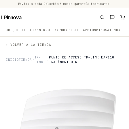
Envíos a toda Colombia
·
6 meses garantía fabricante
·
·
LPinnova
.
UBIQUITI
TP-LINK
MIKROTIK
ARUBA
RUIJIE
CAMBIUM
MIMOSA
TENDA
← VOLVER A LA TIENDA
TP-
PUNTO DE ACCESO TP-LINK EAP110
INICIO
TIENDA
LINK
INALÁMBRICO N