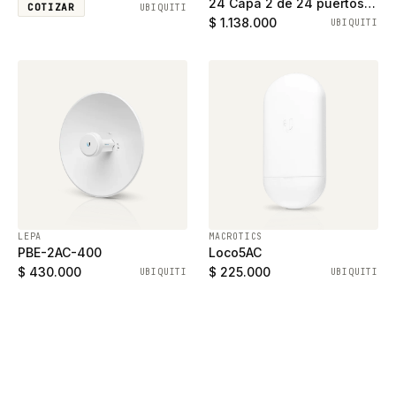
24 Capa 2 de 24 puertos
COTIZAR
UBIQUITI
ethernet gigabit y 2
$ 1.138.000
UBIQUITI
puertos SFP
LEPA
MACROTICS
PBE-2AC-400
Loco5AC
$ 430.000
$ 225.000
UBIQUITI
UBIQUITI