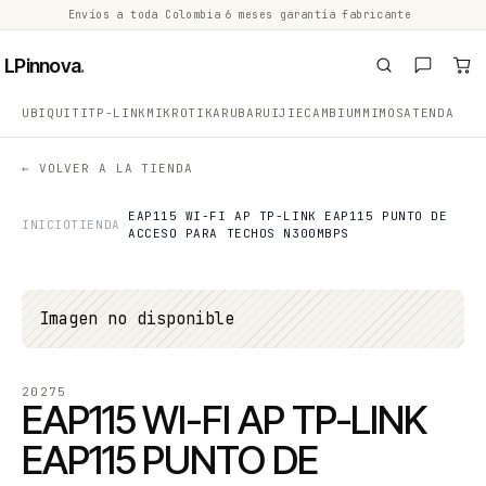
Envíos a toda Colombia
·
6 meses garantía fabricante
·
·
LPinnova
.
UBIQUITI
TP-LINK
MIKROTIK
ARUBA
RUIJIE
CAMBIUM
MIMOSA
TENDA
← VOLVER A LA TIENDA
EAP115 WI-FI AP TP-LINK EAP115 PUNTO DE
INICIO
TIENDA
ACCESO PARA TECHOS N300MBPS
Imagen no disponible
20275
EAP115 WI-FI AP TP-LINK
EAP115 PUNTO DE