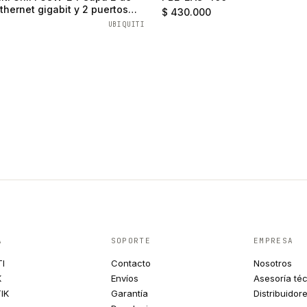
thernet gigabit y 2 puertos
$ 430.000
UBIQUITI
A
SOPORTE
EMPRESA
TI
Contacto
Nosotros
K
Envíos
Asesoría té
IK
Garantía
Distribuidor