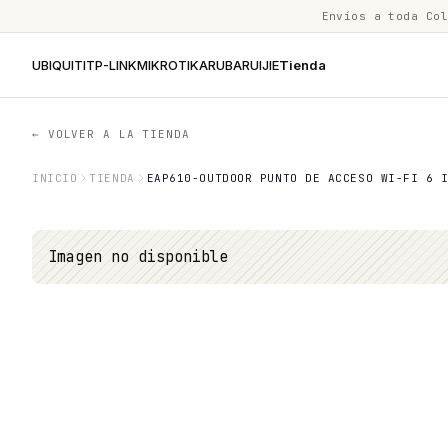
Envíos a toda Co
UBIQUITI
TP-LINK
MIKROTIK
ARUBA
RUIJIE
Tienda
← VOLVER A LA TIENDA
INICIO
TIENDA
EAP610-OUTDOOR PUNTO DE ACCESO WI-FI 6 
Imagen no disponible