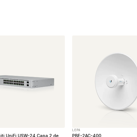
LEPA
iti UniFi USW-24 Capa 2 de
PBE-2AC-400