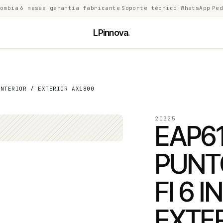
lombia
·
6 meses garantía fabricante
·
Soporte técnico WhatsApp
·
Ped
LPinnova
.
INTERIOR / EXTERIOR AX1800
20325
EAP6
PUNT
FI 6 I
EXTE