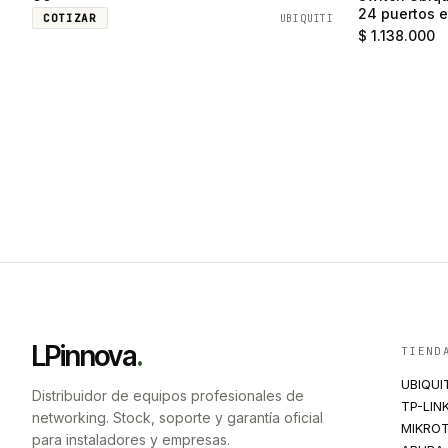
24 puertos e
COTIZAR
UBIQUITI
SFP
$ 1.138.000
LPinnova
.
TIEND
UBIQUI
Distribuidor de equipos profesionales de
TP-LIN
networking. Stock, soporte y garantía oficial
MIKROT
para instaladores y empresas.