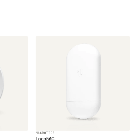
MACROTICS
Loco5AC