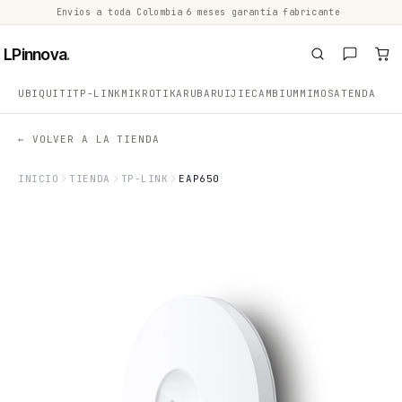
Envíos a toda Colombia
·
6 meses garantía fabricante
·
·
LPinnova
.
UBIQUITI
TP-LINK
MIKROTIK
ARUBA
RUIJIE
CAMBIUM
MIMOSA
TENDA
← VOLVER A LA TIENDA
INICIO
TIENDA
TP-LINK
EAP650