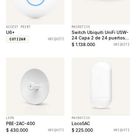
ACCEST POINT
MACROTICS
U6+
Switch Ubiquiti UniFi USW-
24 Capa 2 de 24 puertos
COTIZAR
UBIQUITI
ethernet gigabit y 2
$ 1.138.000
UBIQUITI
puertos SFP
LEPA
MACROTICS
PBE-2AC-400
Loco5AC
$ 430.000
$ 225.000
UBIQUITI
UBIQUITI