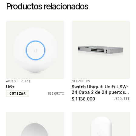
Productos relacionados
ACCEST POINT
MACROTICS
U6+
Switch Ubiquiti UniFi USW-
24 Capa 2 de 24 puertos
COTIZAR
UBIQUITI
ethernet gigabit y 2
$ 1.138.000
UBIQUITI
puertos SFP