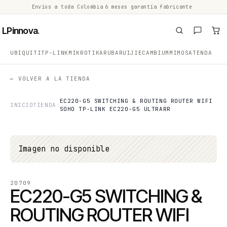
Envíos a toda Colombia
·
6 meses garantía fabricante
·
·
LPinnova
.
UBIQUITI
TP-LINK
MIKROTIK
ARUBA
RUIJIE
CAMBIUM
MIMOSA
TENDA
← VOLVER A LA TIENDA
EC220-G5 SWITCHING & ROUTING ROUTER WIFI
INICIO
TIENDA
SOHO TP-LINK EC220-G5 ULTRARR
Imagen no disponible
20709
EC220-G5 SWITCHING &
ROUTING ROUTER WIFI