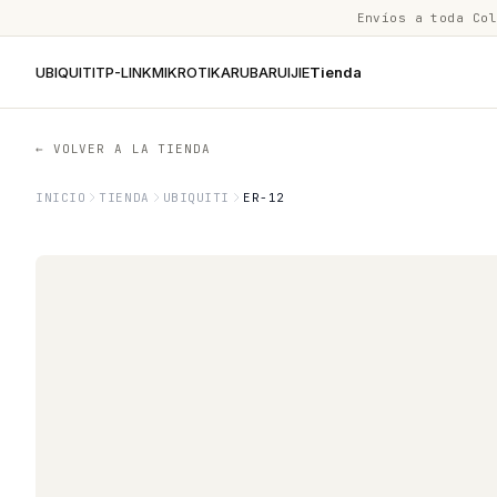
Envíos a toda Co
UBIQUITI
TP-LINK
MIKROTIK
ARUBA
RUIJIE
Tienda
← VOLVER A LA TIENDA
INICIO
TIENDA
UBIQUITI
ER-12