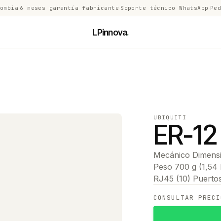
lombia
·
6 meses garantía fabricante
·
Soporte técnico WhatsApp
·
Ped
LPinnova
.
UBIQUITI
ER-12
Mecánico Dimensio
Peso 700 g (1,54 
RJ45 (10) Puerto
CONSULTAR PRECI