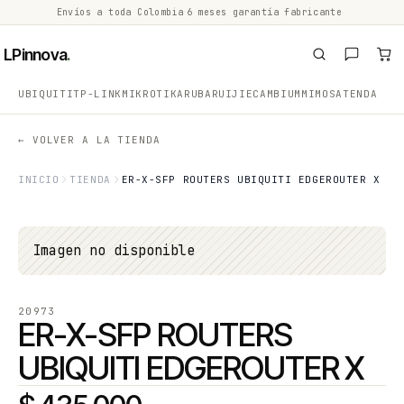
Envíos a toda Colombia
·
6 meses garantía fabricante
·
·
LPinnova
.
UBIQUITI
TP-LINK
MIKROTIK
ARUBA
RUIJIE
CAMBIUM
MIMOSA
TENDA
← VOLVER A LA TIENDA
INICIO
TIENDA
ER-X-SFP ROUTERS UBIQUITI EDGEROUTER X
Imagen no disponible
20973
ER-X-SFP ROUTERS
UBIQUITI EDGEROUTER X