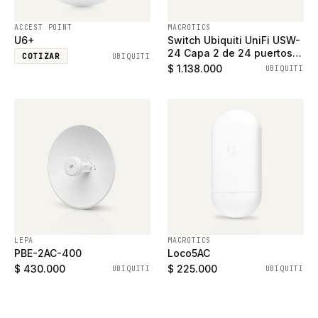
ACCEST POINT
MACROTICS
U6+
Switch Ubiquiti UniFi USW-
24 Capa 2 de 24 puertos
COTIZAR
UBIQUITI
ethernet gigabit y 2
$ 1.138.000
UBIQUITI
puertos SFP
LEPA
MACROTICS
PBE-2AC-400
Loco5AC
$ 430.000
$ 225.000
UBIQUITI
UBIQUITI