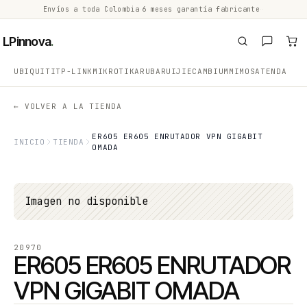
Envíos a toda Colombia
·
6 meses garantía fabricante
·
·
LPinnova
.
UBIQUITI
TP-LINK
MIKROTIK
ARUBA
RUIJIE
CAMBIUM
MIMOSA
TENDA
← VOLVER A LA TIENDA
ER605 ER605 ENRUTADOR VPN GIGABIT
INICIO
TIENDA
OMADA
Imagen no disponible
20970
ER605 ER605 ENRUTADOR
VPN GIGABIT OMADA