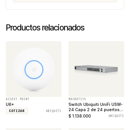
Productos relacionados
ACCEST POINT
MACROTICS
U6+
Switch Ubiquiti UniFi USW-
24 Capa 2 de 24 puertos
COTIZAR
UBIQUITI
ethernet gigabit y 2
$ 1.138.000
UBIQUITI
puertos SFP