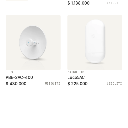
ethernet gigabit y 2
$ 1.138.000
UBIQUITI
puertos SFP
LEPA
MACROTICS
PBE-2AC-400
Loco5AC
$ 430.000
$ 225.000
UBIQUITI
UBIQUITI