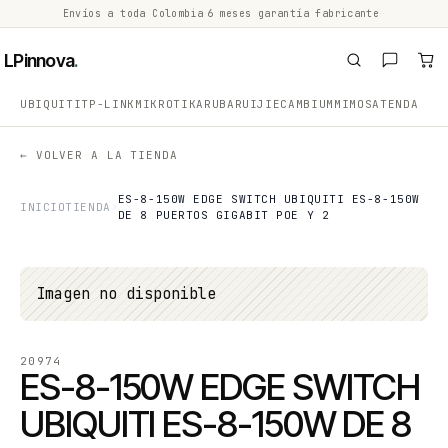
Envíos a toda Colombia
·
6 meses garantía fabricante
·
·
LPinnova
.
UBIQUITI
TP-LINK
MIKROTIK
ARUBA
RUIJIE
CAMBIUM
MIMOSA
TENDA
← VOLVER A LA TIENDA
ES-8-150W EDGE SWITCH UBIQUITI ES-8-150W
INICIO
TIENDA
DE 8 PUERTOS GIGABIT POE Y 2
Imagen no disponible
20974
ES-8-150W EDGE SWITCH
UBIQUITI ES-8-150W DE 8