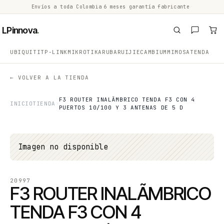
Envíos a toda Colombia
·
6 meses garantía fabricante
·
·
LPinnova
.
UBIQUITI
TP-LINK
MIKROTIK
ARUBA
RUIJIE
CAMBIUM
MIMOSA
TENDA
← VOLVER A LA TIENDA
F3 ROUTER INALÃMBRICO TENDA F3 CON 4
INICIO
TIENDA
PUERTOS 10/100 Y 3 ANTENAS DE 5 D
Imagen no disponible
20997
F3 ROUTER INALÃMBRICO
TENDA F3 CON 4