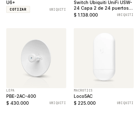
U6+
Switch Ubiquiti UniFi USW-
24 Capa 2 de 24 puertos
COTIZAR
UBIQUITI
ethernet gigabit y 2
$ 1.138.000
UBIQUITI
puertos SFP
LEPA
MACROTICS
PBE-2AC-400
Loco5AC
$ 430.000
$ 225.000
UBIQUITI
UBIQUITI