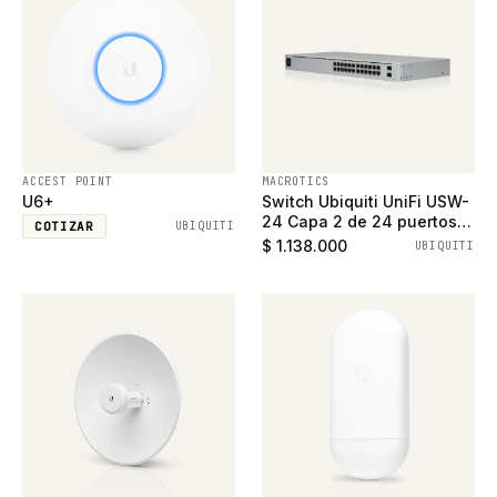
ACCEST POINT
MACROTICS
U6+
Switch Ubiquiti UniFi USW-
24 Capa 2 de 24 puertos
COTIZAR
UBIQUITI
ethernet gigabit y 2
$ 1.138.000
UBIQUITI
puertos SFP