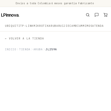
Envíos a toda Colombia
·
6 meses garantía fabricante
·
·
LPinnova
.
UBIQUITI
TP-LINK
MIKROTIK
ARUBA
RUIJIE
CAMBIUM
MIMOSA
TENDA
← VOLVER A LA TIENDA
INICIO
TIENDA
ARUBA
JL259A