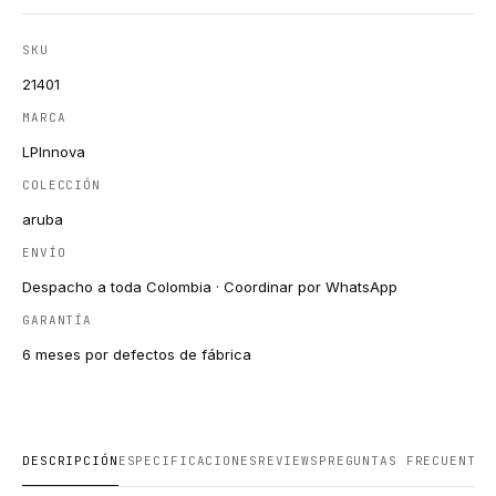
SKU
21401
MARCA
LPInnova
COLECCIÓN
aruba
ENVÍO
Despacho a toda Colombia · Coordinar por WhatsApp
GARANTÍA
6 meses por defectos de fábrica
DESCRIPCIÓN
ESPECIFICACIONES
REVIEWS
PREGUNTAS FRECUENTES