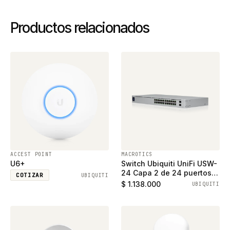
Productos relacionados
ACCEST POINT
MACROTICS
U6+
Switch Ubiquiti UniFi USW-
24 Capa 2 de 24 puertos
COTIZAR
UBIQUITI
ethernet gigabit y 2
$ 1.138.000
UBIQUITI
puertos SFP