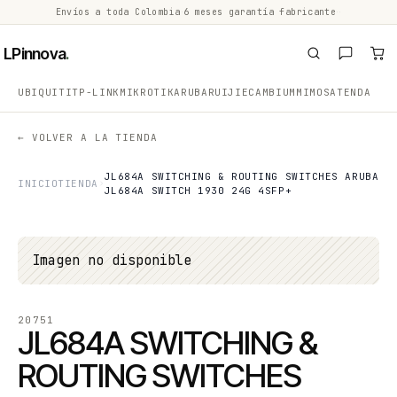
Envíos a toda Colombia
·
6 meses garantía fabricante
·
·
LPinnova
.
UBIQUITI
TP-LINK
MIKROTIK
ARUBA
RUIJIE
CAMBIUM
MIMOSA
TENDA
← VOLVER A LA TIENDA
JL684A SWITCHING & ROUTING SWITCHES ARUBA
INICIO
TIENDA
JL684A SWITCH 1930 24G 4SFP+
Imagen no disponible
20751
JL684A SWITCHING &
ROUTING SWITCHES