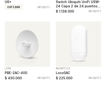
U6+
Switch Ubiquiti UniFi USW-
24 Capa 2 de 24 puertos
COTIZAR
UBIQUITI
ethernet gigabit y 2
$ 1.138.000
UBIQUITI
puertos SFP
LEPA
MACROTICS
PBE-2AC-400
Loco5AC
$ 430.000
$ 225.000
UBIQUITI
UBIQUITI