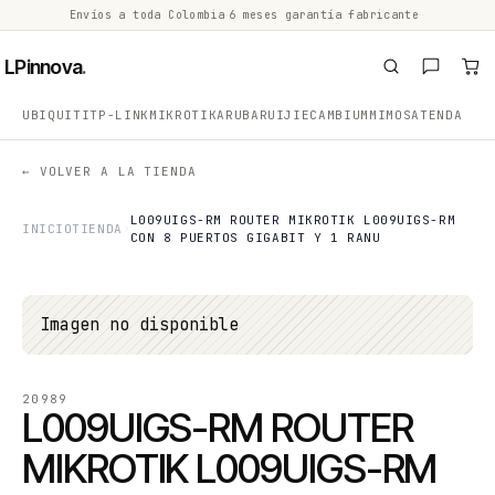
Envíos a toda Colombia
·
6 meses garantía fabricante
·
·
LPinnova
.
UBIQUITI
TP-LINK
MIKROTIK
ARUBA
RUIJIE
CAMBIUM
MIMOSA
TENDA
← VOLVER A LA TIENDA
L009UIGS-RM ROUTER MIKROTIK L009UIGS-RM
INICIO
TIENDA
CON 8 PUERTOS GIGABIT Y 1 RANU
Imagen no disponible
20989
L009UIGS-RM ROUTER
MIKROTIK L009UIGS-RM