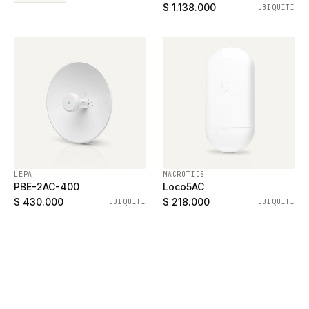
ethernet gigabit y 2
$ 1.138.000
UBIQUITI
puertos SFP
LEPA
MACROTICS
PBE-2AC-400
Loco5AC
$ 430.000
$ 218.000
UBIQUITI
UBIQUITI