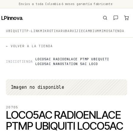
Envíos a toda Colombia
·
6 meses garantía fabricante
·
·
LPinnova
.
UBIQUITI
TP-LINK
MIKROTIK
ARUBA
RUIJIE
CAMBIUM
MIMOSA
TENDA
← VOLVER A LA TIENDA
LOCO5AC RADIOENLACE PTMP UBIQUITI
INICIO
TIENDA
LOCO5AC NANOSTATION 5AC LOCO
Imagen no disponible
20705
LOCO5AC RADIOENLACE
PTMP UBIQUITI LOCO5AC