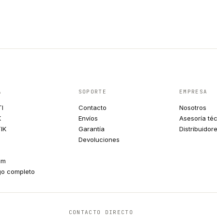
A
SOPORTE
EMPRESA
TI
Contacto
Nosotros
K
Envíos
Asesoría té
IK
Garantía
Distribuidor
Devoluciones
um
go completo
CONTACTO DIRECTO