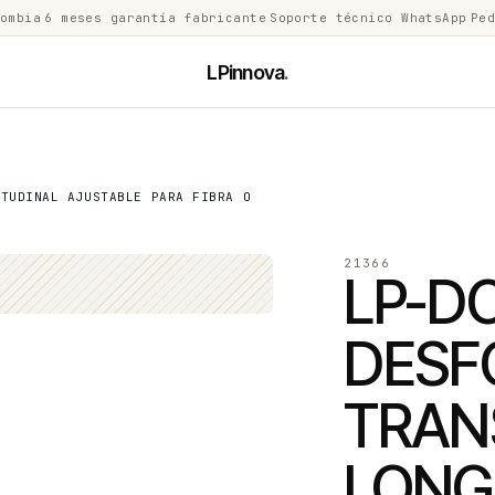
lombia
·
6 meses garantía fabricante
·
Soporte técnico WhatsApp
·
Ped
LPinnova
.
ITUDINAL AJUSTABLE PARA FIBRA O
21366
LP-D
DESF
TRAN
LONG