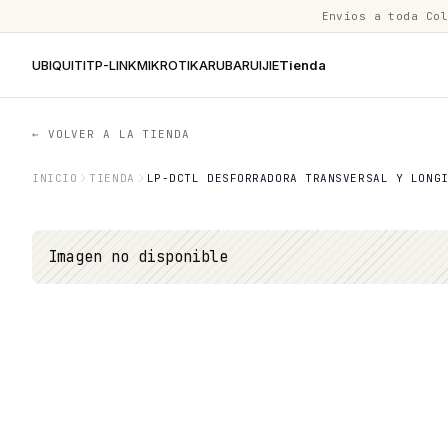
Envíos a toda Co
UBIQUITI
TP-LINK
MIKROTIK
ARUBA
RUIJIE
Tienda
← VOLVER A LA TIENDA
INICIO
TIENDA
LP-DCTL DESFORRADORA TRANSVERSAL Y LONG
Imagen no disponible