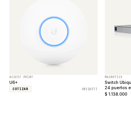
ACCEST POINT
MACROTICS
U6+
Switch Ubiqu
24 puertos e
COTIZAR
UBIQUITI
SFP
$ 1.138.000