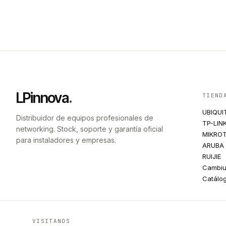
LPinnova
.
TIEND
UBIQUI
Distribuidor de equipos profesionales de
TP-LIN
networking. Stock, soporte y garantía oficial
MIKROT
para instaladores y empresas.
ARUBA
RUIJIE
Cambi
Catálo
VISITANOS