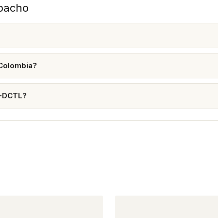
spacho
 Colombia?
P-DCTL?