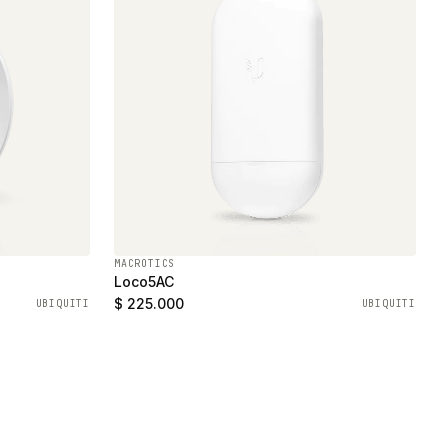
MACROTICS
Loco5AC
$ 225.000
UBIQUITI
UBIQUITI