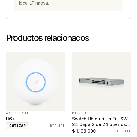
local LPinnova.
Productos relacionados
ACCEST POINT
MACROTICS
U6+
Switch Ubiquiti UniFi USW-
24 Capa 2 de 24 puertos
COTIZAR
UBIQUITI
ethernet gigabit y 2
$ 1.138.000
UBIQUITI
puertos SFP