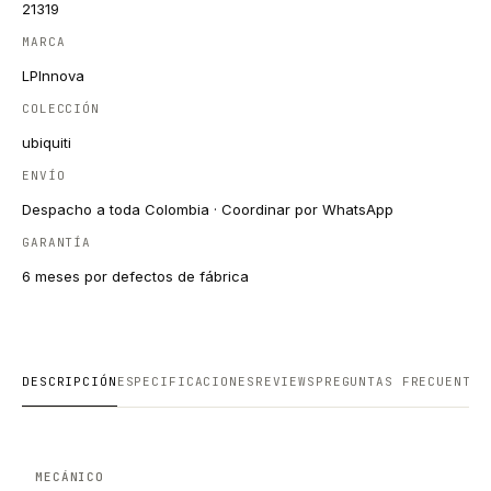
21319
MARCA
LPInnova
COLECCIÓN
ubiquiti
ENVÍO
Despacho a toda Colombia · Coordinar por WhatsApp
GARANTÍA
6 meses por defectos de fábrica
DESCRIPCIÓN
ESPECIFICACIONES
REVIEWS
PREGUNTAS FRECUENTES
MECÁNICO