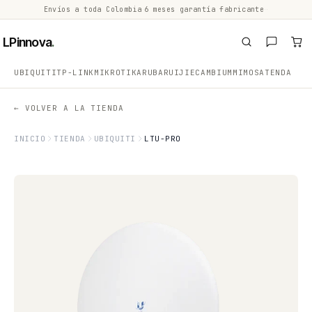
Envíos a toda Colombia
·
6 meses garantía fabricante
·
·
LPinnova
.
UBIQUITI
TP-LINK
MIKROTIK
ARUBA
RUIJIE
CAMBIUM
MIMOSA
TENDA
← VOLVER A LA TIENDA
INICIO
TIENDA
UBIQUITI
LTU-PRO