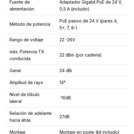
Fuente de
Adaptador Gigabit PoE de 24 V,
alimentación
0,5 A (incluido)
PoE pasivo de 24 V (pares 4,
Método de potencia
5+; 7, 8-)
Rango de voltaje
22 -26V
máx. Potencia TX
22 dBm (por cadena)
conducida
Ganar
24 dBi
Amplitud de rayo
14°
Nivel de lóbulo
-10dB
lateral
Relación de adelante
27dB
hacia atrás
Montaje
Montaje en poste (kit incluido)