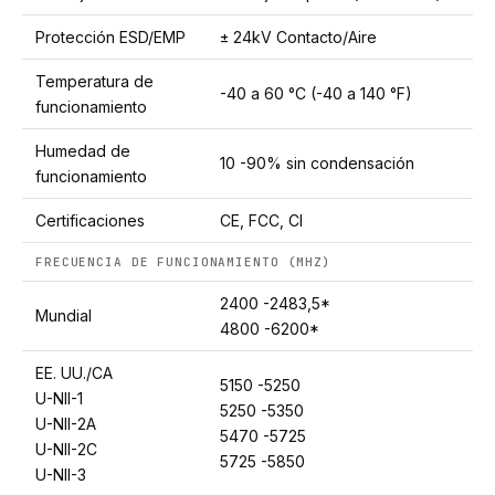
Protección ESD/EMP
± 24kV Contacto/Aire
Temperatura de
-40 a 60 °C (-40 a 140 °F)
funcionamiento
Humedad de
10 -90% sin condensación
funcionamiento
Certificaciones
CE, FCC, CI
FRECUENCIA DE FUNCIONAMIENTO (MHZ)
2400 -2483,5*
Mundial
4800 -6200*
EE. UU./CA
5150 -5250
U-NII-1
5250 -5350
U-NII-2A
5470 -5725
U-NII-2C
5725 -5850
U-NII-3