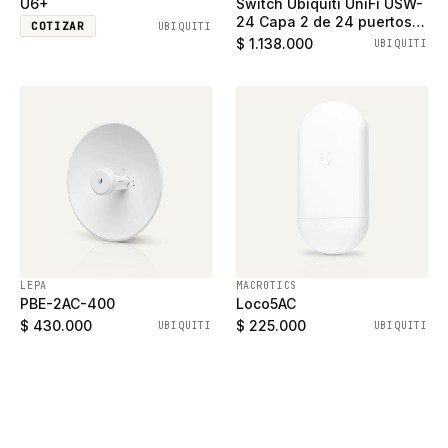
U6+
Switch Ubiquiti UniFi USW-
24 Capa 2 de 24 puertos
COTIZAR
UBIQUITI
ethernet gigabit y 2
$ 1.138.000
UBIQUITI
puertos SFP
LEPA
MACROTICS
PBE-2AC-400
Loco5AC
$ 430.000
$ 225.000
UBIQUITI
UBIQUITI