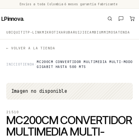
Envíos a toda Colombia
·
6 meses garantía fabricante
·
·
LPinnova
.
UBIQUITI
TP-LINK
MIKROTIK
ARUBA
RUIJIE
CAMBIUM
MIMOSA
TENDA
← VOLVER A LA TIENDA
MC200CM CONVERTIDOR MULTIMEDIA MULTI-MODO
INICIO
TIENDA
GIGABIT HASTA 500 MTS
Imagen no disponible
21510
MC200CM CONVERTIDOR
MULTIMEDIA MULTI-