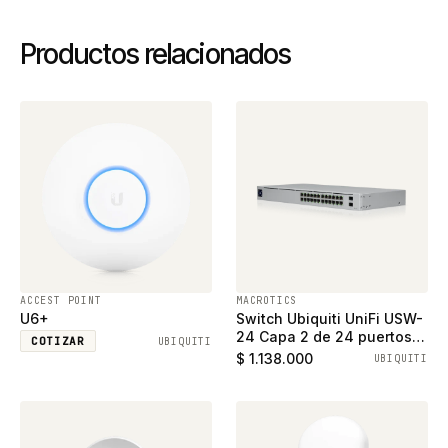
Productos relacionados
ACCEST POINT
MACROTICS
U6+
Switch Ubiquiti UniFi USW-
24 Capa 2 de 24 puertos
COTIZAR
UBIQUITI
ethernet gigabit y 2
$ 1.138.000
UBIQUITI
puertos SFP