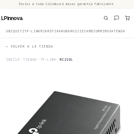
Envíos a toda Colombia
·
6 meses garantía fabricante
·
·
LPinnova
.
UBIQUITI
TP-LINK
MIKROTIK
ARUBA
RUIJIE
CAMBIUM
MIMOSA
TENDA
← VOLVER A LA TIENDA
INICIO
TIENDA
TP-LINK
MC220L