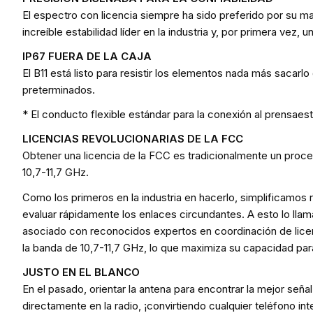
El espectro con licencia siempre ha sido preferido por su may
increíble estabilidad líder en la industria y, por primera vez
IP67 FUERA DE LA CAJA
El B11 está listo para resistir los elementos nada más sacarl
preterminados.
* El conducto flexible estándar para la conexión al prensaes
LICENCIAS REVOLUCIONARIAS DE LA FCC
Obtener una licencia de la FCC es tradicionalmente un proc
10,7-11,7 GHz.
Como los primeros en la industria en hacerlo, simplificamos
evaluar rápidamente los enlaces circundantes. A esto lo llam
asociado con reconocidos expertos en coordinación de licenc
la banda de 10,7-11,7 GHz, lo que maximiza su capacidad para
JUSTO EN EL BLANCO
En el pasado, orientar la antena para encontrar la mejor seña
directamente en la radio, ¡convirtiendo cualquier teléfono int