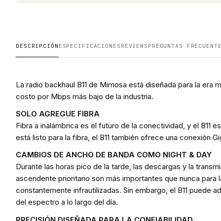
DESCRIPCIÓN
ESPECIFICACIONES
REVIEWS
PREGUNTAS FRECUENT
La radio backhaul B11 de Mimosa está diseñada para la era 
costo por Mbps más bajo de la industria.
SOLO AGREGUE FIBRA
Fibra a inalámbrica es el futuro de la conectividad, y el B11 
está listo para la fibra, el B11 también ofrece una conexión 
CAMBIOS DE ANCHO DE BANDA COMO NIGHT & DAY
Durante las horas pico de la tarde, las descargas y la transmi
ascendente prioritario son más importantes que nunca para l
constantemente infrautilizadas. Sin embargo, el B11 puede 
del espectro a lo largo del día.
PRECISIÓN DISEÑADA PARA LA CONFIABILIDAD