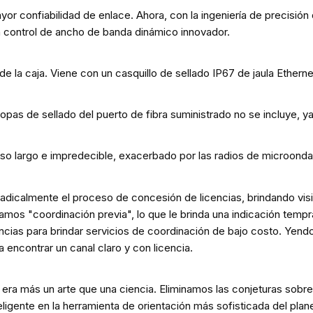
or confiabilidad de enlace. Ahora, con la ingeniería de precisión d
, un control de ancho de banda dinámico innovador.
o de la caja. Viene con un casquillo de sellado IP67 de jaula Ethe
topas de sellado del puerto de fibra suministrado no se incluye,
eso largo e impredecible, exacerbado por las radios de microond
 radicalmente el proceso de concesión de licencias, brindando vis
amos "coordinación previa", lo que le brinda una indicación temp
ias para brindar servicios de coordinación de bajo costo. Yendo 
 encontrar un canal claro y con licencia.
l era más un arte que una ciencia. Eliminamos las conjeturas sobre
eligente en la herramienta de orientación más sofisticada del plane