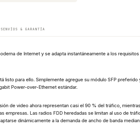
ES
ENVÍOS & GARANTÍA
moderna de Internet y se adapta instantáneamente a los requisit
está listo para ello. Simplemente agregue su módulo SFP preferido 
Gigabit Power-over-Ethernet estándar.
sión de video ahora representan casi el 90 % del tráfico, mientras 
as empresas. Las radios FDD heredadas se limitan al uso de tráfi
adaptarse dinámicamente a la demanda de ancho de banda mediante