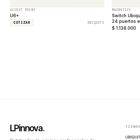
ACCEST POINT
MACROTICS
U6+
Switch Ubiqu
24 puertos e
COTIZAR
UBIQUITI
SFP
$ 1.138.000
LPinnova
.
TIEND
UBIQUI