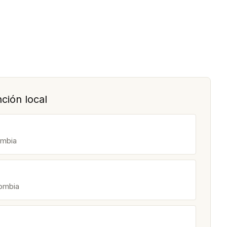
.
ción local
ombia
lombia