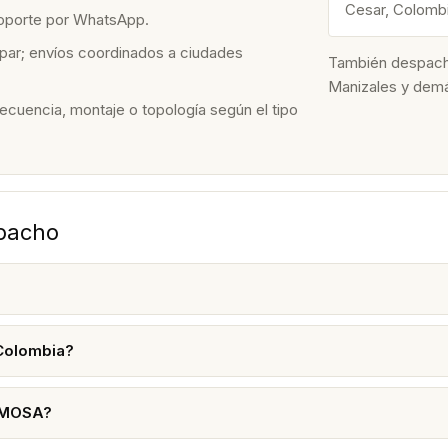
Cesar, Colomb
soporte por WhatsApp.
par; envíos coordinados a ciudades
También despacham
Manizales y dem
recuencia, montaje o topología según el tipo
spacho
Colombia?
MIMOSA?