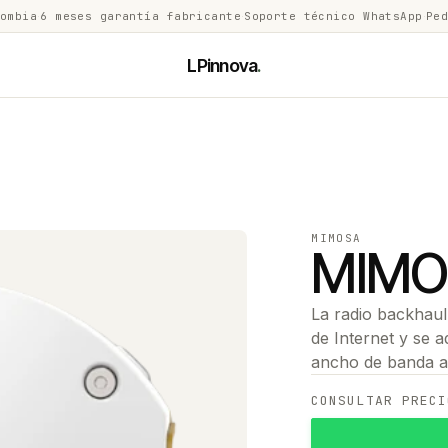
lombia
·
6 meses garantía fabricante
·
Soporte técnico WhatsApp
·
Ped
LPinnova
.
MIMOSA
MIMO
La radio backhaul
de Internet y se a
ancho de banda a
CONSULTAR PRECI