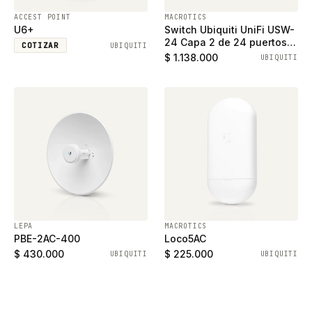
ACCEST POINT
MACROTICS
U6+
Switch Ubiquiti UniFi USW-
24 Capa 2 de 24 puertos
COTIZAR
UBIQUITI
ethernet gigabit y 2
$ 1.138.000
UBIQUITI
puertos SFP
LEPA
MACROTICS
PBE-2AC-400
Loco5AC
$ 430.000
$ 225.000
UBIQUITI
UBIQUITI