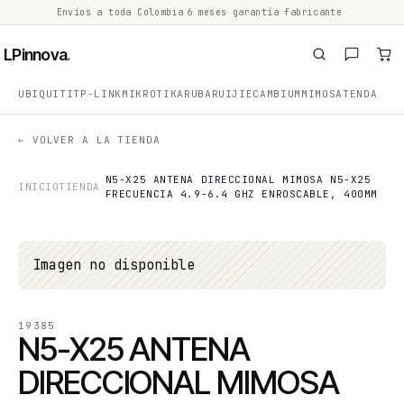
Envíos a toda Colombia
·
6 meses garantía fabricante
·
·
LPinnova
.
UBIQUITI
TP-LINK
MIKROTIK
ARUBA
RUIJIE
CAMBIUM
MIMOSA
TENDA
← VOLVER A LA TIENDA
N5-X25 ANTENA DIRECCIONAL MIMOSA N5-X25
INICIO
TIENDA
FRECUENCIA 4.9-6.4 GHZ ENROSCABLE, 400MM
Imagen no disponible
19385
N5-X25 ANTENA
DIRECCIONAL MIMOSA