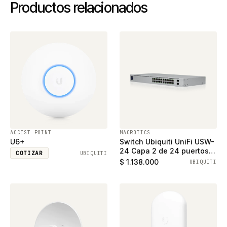
Productos relacionados
ACCEST POINT
MACROTICS
U6+
Switch Ubiquiti UniFi USW-
24 Capa 2 de 24 puertos
COTIZAR
UBIQUITI
ethernet gigabit y 2
$ 1.138.000
UBIQUITI
puertos SFP