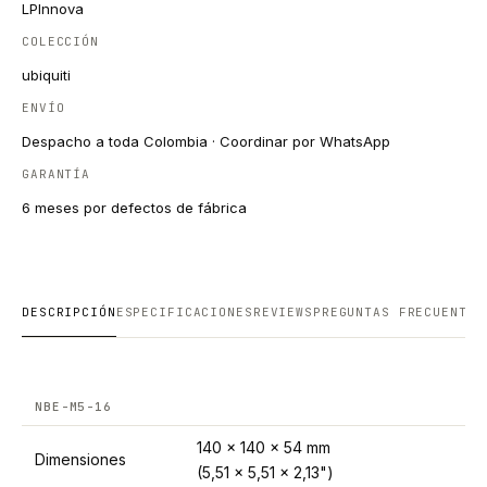
LPInnova
COLECCIÓN
ubiquiti
ENVÍO
Despacho a toda Colombia · Coordinar por WhatsApp
GARANTÍA
6 meses por defectos de fábrica
DESCRIPCIÓN
ESPECIFICACIONES
REVIEWS
PREGUNTAS FRECUENTES
NBE-M5-16
140 x 140 x 54 mm
Dimensiones
(5,51 x 5,51 x 2,13")