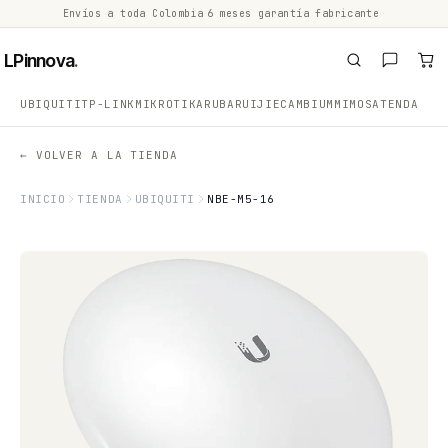
Envíos a toda Colombia
·
6 meses garantía fabricante
·
·
LPinnova
.
UBIQUITI
TP-LINK
MIKROTIK
ARUBA
RUIJIE
CAMBIUM
MIMOSA
TENDA
← VOLVER A LA TIENDA
INICIO
TIENDA
UBIQUITI
NBE-M5-16