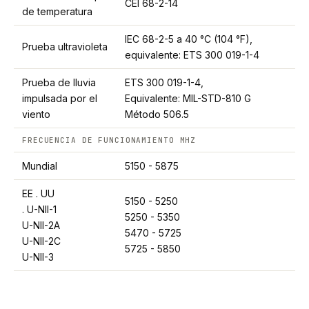
CEI 68-2-14
de temperatura
IEC 68-2-5 a 40 °C (104 °F),
Prueba ultravioleta
equivalente: ETS 300 019-1-4
Prueba de lluvia
ETS 300 019-1-4,
impulsada por el
Equivalente: MIL-STD-810 G
viento
Método 506.5
FRECUENCIA DE FUNCIONAMIENTO MHZ
Mundial
5150 - 5875
EE . UU
5150 - 5250
. U-NII-1
5250 - 5350
U-NII-2A
5470 - 5725
U-NII-2C
5725 - 5850
U-NII-3