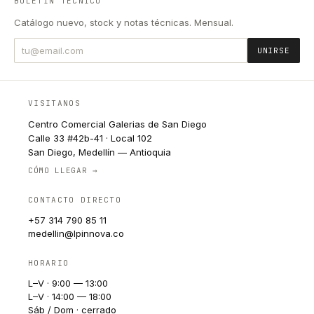
BOLETÍN TÉCNICO
Catálogo nuevo, stock y notas técnicas. Mensual.
UNIRSE
VISITANOS
Centro Comercial Galerias de San Diego
Calle 33 #42b-41 · Local 102
San Diego, Medellín — Antioquia
CÓMO LLEGAR →
CONTACTO DIRECTO
+57 314 790 85 11
medellin@lpinnova.co
HORARIO
L–V · 9:00 — 13:00
L–V · 14:00 — 18:00
Sáb / Dom · cerrado