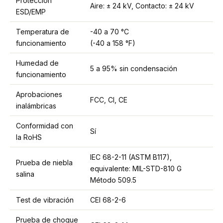
Protección
Aire: ± 24 kV, Contacto: ± 24 kV
ESD/EMP
Temperatura de
-40 a 70 °C
funcionamiento
(-40 a 158 °F)
Humedad de
5 a 95% sin condensación
funcionamiento
Aprobaciones
FCC, CI, CE
inalámbricas
Conformidad con
Sí
la RoHS
IEC 68-2-11 (ASTM B117),
Prueba de niebla
equivalente: MIL-STD-810 G
salina
Método 509.5
Test de vibración
CEI 68-2-6
Prueba de choque